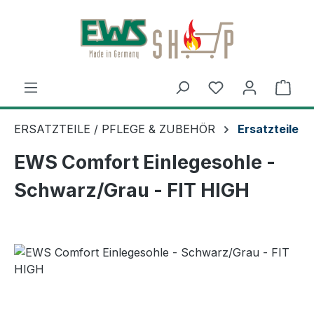
Zum Hauptinhalt springen
Ware
ERSATZTEILE / PFLEGE & ZUBEHÖR
Ersatzteile
EWS Comfort Einlegesohle -
Schwarz/Grau - FIT HIGH
Bildergalerie überspringen