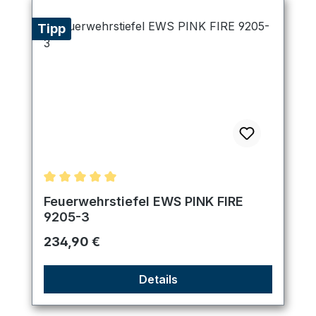
Tipp
Durchschnittliche Bewertung von 5 von 5 Sternen
Feuerwehrstiefel EWS PINK FIRE
9205-3
Regulärer Preis:
234,90 €
Details