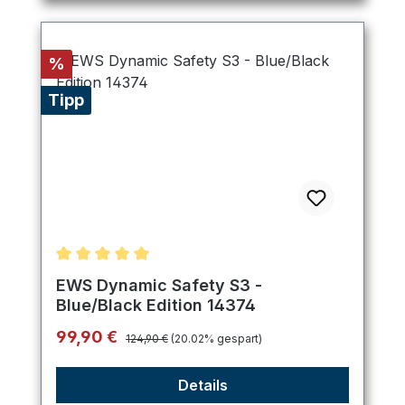
Rabatt
%
Tipp
Durchschnittliche Bewertung von 5 von 5 Sternen
EWS Dynamic Safety S3 -
Blue/Black Edition 14374
Regulärer Preis:
Verkaufspreis:
99,90 €
124,90 €
(20.02% gespart)
Details