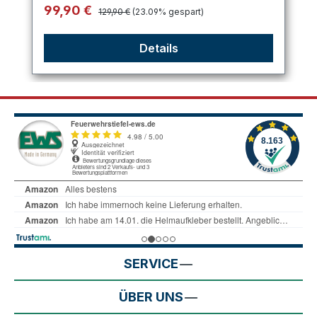
Regulärer Preis:
Verkaufspreis:
99,90 €
129,90 €
(23.09% gespart)
Details
SERVICE
ÜBER UNS