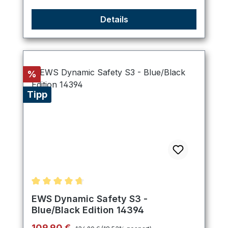
Details
Rabatt
%
Tipp
Durchschnittliche Bewertung von 4.75 von 5 Ster
EWS Dynamic Safety S3 -
Blue/Black Edition 14394
Regulärer Preis:
Verkaufspreis:
109,90 €