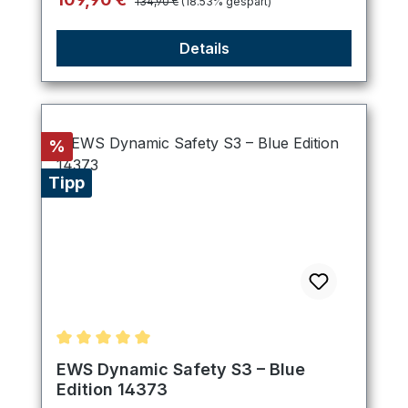
134,90 €
(18.53% gespart)
Details
Rabatt
%
Tipp
Durchschnittliche Bewertung von 5 von 5 Sternen
EWS Dynamic Safety S3 – Blue
Edition 14373