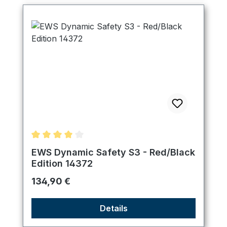
Durchschnittliche Bewertung von 4 von 5 Sternen
EWS Dynamic Safety S3 - Red/Black
Edition 14372
Regulärer Preis:
134,90 €
Details