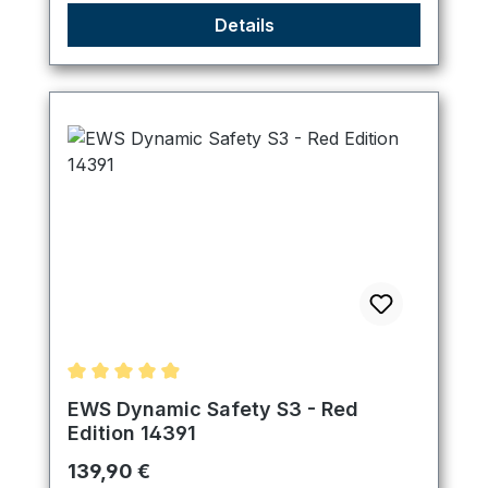
Details
Durchschnittliche Bewertung von 4.89 von 5 Ster
EWS Dynamic Safety S3 - Red
Edition 14391
Regulärer Preis:
139,90 €