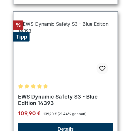
Rabatt
%
Tipp
Durchschnittliche Bewertung von 4.8 von 5 Stern
EWS Dynamic Safety S3 - Blue
Edition 14393
Regulärer Preis:
Verkaufspreis:
109,90 €
139,90 €
(21.44% gespart)
Details