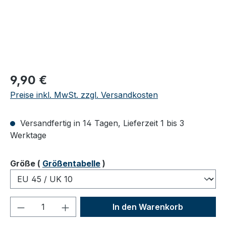
Regulärer Preis:
9,90 €
Preise inkl. MwSt. zzgl. Versandkosten
Versandfertig in 14 Tagen, Lieferzeit 1 bis 3
Werktage
auswählen
Größe
(
Größentabelle
)
Produkt Anzahl: Gib den gewünschten We
In den Warenkorb