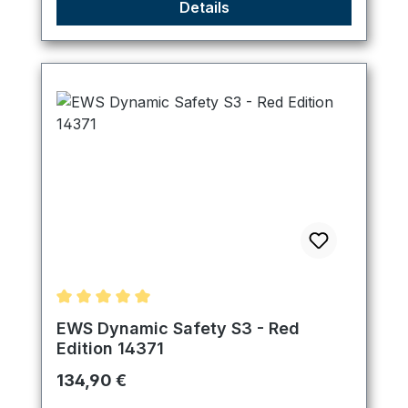
Details
Durchschnittliche Bewertung von 5 von 5 Sternen
EWS Dynamic Safety S3 - Red
Edition 14371
Regulärer Preis:
134,90 €