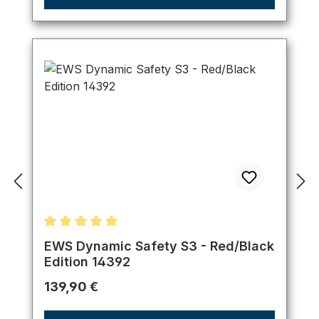
Durchschnittliche Bewertung von 5 von 5 Sternen
EWS Dynamic Safety S3 - Red/Black
Edition 14392
Regulärer Preis:
139,90 €