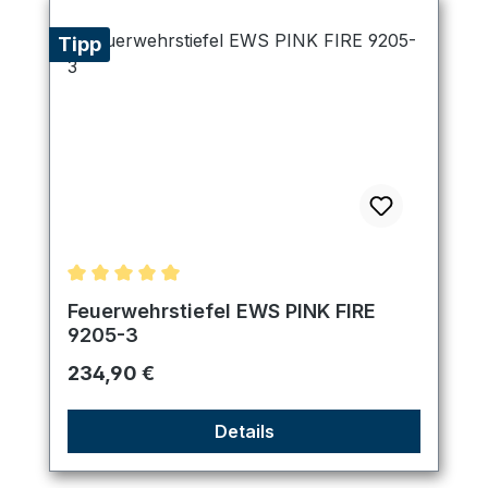
Tipp
Durchschnittliche Bewertung von 5 von 5 Sternen
Feuerwehrstiefel EWS PINK FIRE
9205-3
Regulärer Preis:
234,90 €
Details