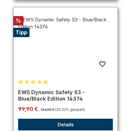
Rabatt
%
Tipp
Durchschnittliche Bewertung von 5 von 5 Sternen
EWS Dynamic Safety S3 -
Blue/Black Edition 14374
Regulärer Preis:
Verkaufspreis:
99,90 €
124,90 €
(20.02% gespart)
Details