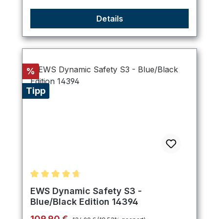
Details
Rabatt
%
Tipp
Durchschnittliche Bewertung von 4.75 von 5 Ster
EWS Dynamic Safety S3 -
Blue/Black Edition 14394
Regulärer Preis:
Verkaufspreis:
109,90 €