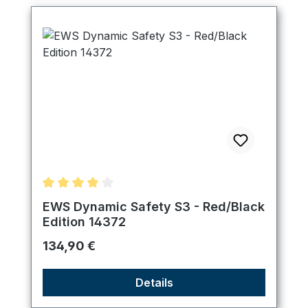
Durchschnittliche Bewertung von 4 von 5 Sternen
EWS Dynamic Safety S3 - Red/Black
Edition 14372
Regulärer Preis:
134,90 €
Details