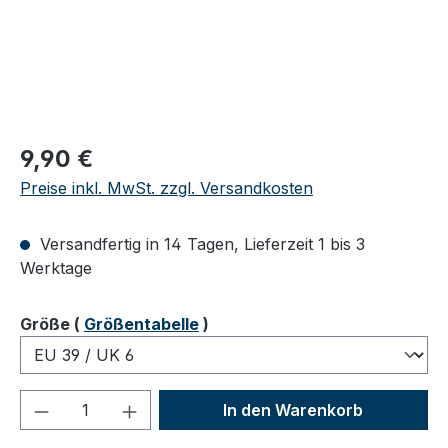
Regulärer Preis:
9,90 €
Preise inkl. MwSt. zzgl. Versandkosten
Versandfertig in 14 Tagen, Lieferzeit 1 bis 3
Werktage
auswählen
Größe
(
Größentabelle
)
Produkt Anzahl: Gib den gewünschten We
In den Warenkorb