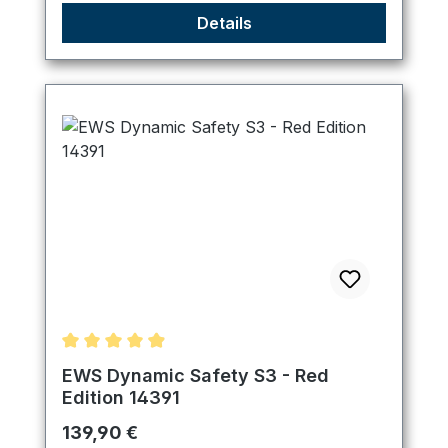
Details
Durchschnittliche Bewertung von 4.89 von 5 Ster
EWS Dynamic Safety S3 - Red
Edition 14391
Regulärer Preis:
139,90 €