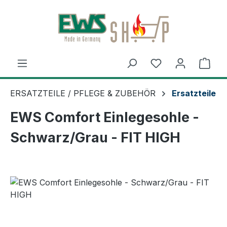
Zum Hauptinhalt springen
Ware
ERSATZTEILE / PFLEGE & ZUBEHÖR
Ersatzteile
EWS Comfort Einlegesohle -
Schwarz/Grau - FIT HIGH
Bildergalerie überspringen