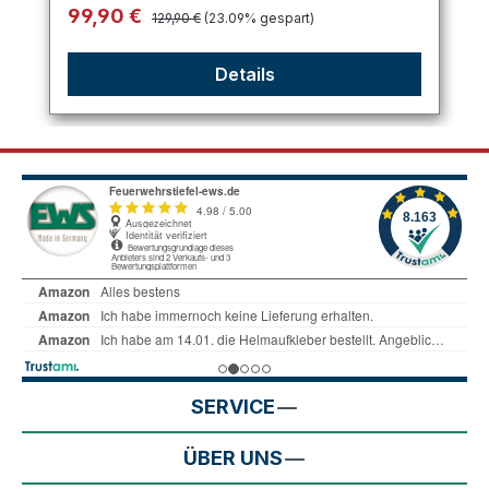
Regulärer Preis:
Verkaufspreis:
99,90 €
129,90 €
(23.09% gespart)
Details
SERVICE
ÜBER UNS