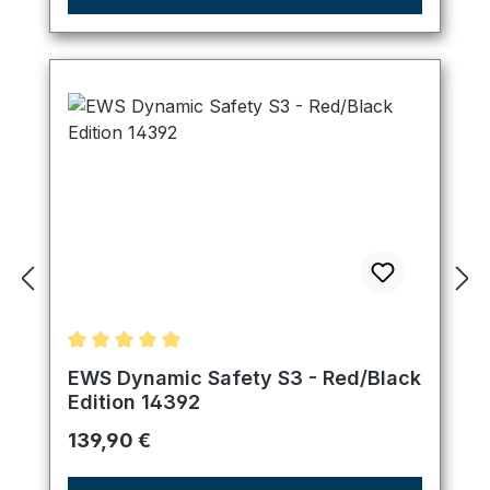
Durchschnittliche Bewertung von 5 von 5 Sternen
EWS Dynamic Safety S3 - Red/Black
Edition 14392
Regulärer Preis:
139,90 €