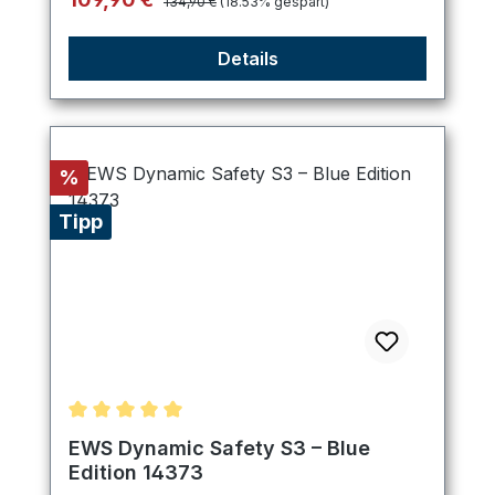
134,90 €
(18.53% gespart)
Details
Rabatt
%
Tipp
Durchschnittliche Bewertung von 5 von 5 Sternen
EWS Dynamic Safety S3 – Blue
Edition 14373