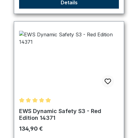
Details
Durchschnittliche Bewertung von 5 von 5 Sternen
EWS Dynamic Safety S3 - Red
Edition 14371
Regulärer Preis:
134,90 €