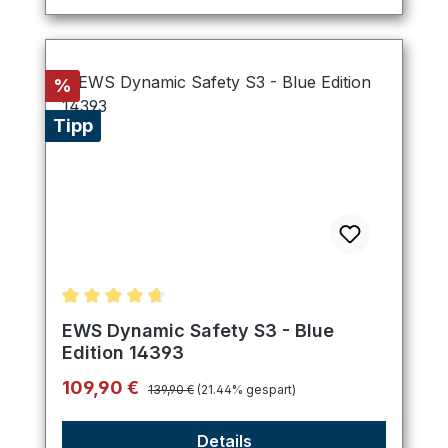
Rabatt
%
Tipp
Durchschnittliche Bewertung von 4.8 von 5 Stern
EWS Dynamic Safety S3 - Blue
Edition 14393
Regulärer Preis:
Verkaufspreis:
109,90 €
139,90 €
(21.44% gespart)
Details