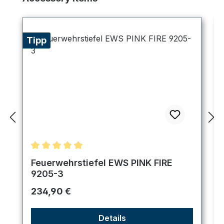
Tipp
Durchschnittliche Bewertung von 5 von 5 Sternen
Feuerwehrstiefel EWS PINK FIRE
9205-3
Regulärer Preis:
234,90 €
Details