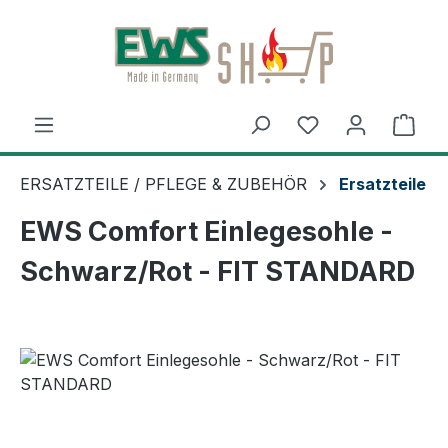
Zum Hauptinhalt springen
Ware
ERSATZTEILE / PFLEGE & ZUBEHÖR
Ersatzteile
EWS Comfort Einlegesohle -
Schwarz/Rot - FIT STANDARD
Bildergalerie überspringen