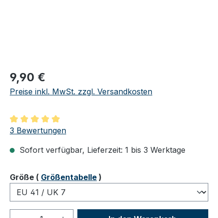
Regulärer Preis:
9,90 €
Preise inkl. MwSt. zzgl. Versandkosten
Durchschnittliche Bewertung von 5 von 5 Sternen
3 Bewertungen
Sofort verfügbar, Lieferzeit: 1 bis 3 Werktage
auswählen
Größe
(
Größentabelle
)
Produkt Anzahl: Gib den gewünschten We