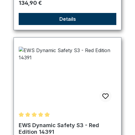
Regulärer Preis:
134,90 €
Details
Durchschnittliche Bewertung von 4.89 von 5 Ster
EWS Dynamic Safety S3 - Red
Edition 14391