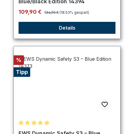
Blue/Black Edition 14394
Regulärer Preis:
Verkaufspreis:
109,90 €
134,90 €
(18.53% gespart)
Details
Rabatt
%
Tipp
Durchschnittliche Bewertung von 5 von 5 Sternen
EWS Dynamic Safety S3 – Blue