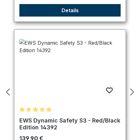
Details
Durchschnittliche Bewertung von 5 von 5 Sternen
EWS Dynamic Safety S3 - Red/Black
Edition 14392
Regulärer Preis:
139,90 €