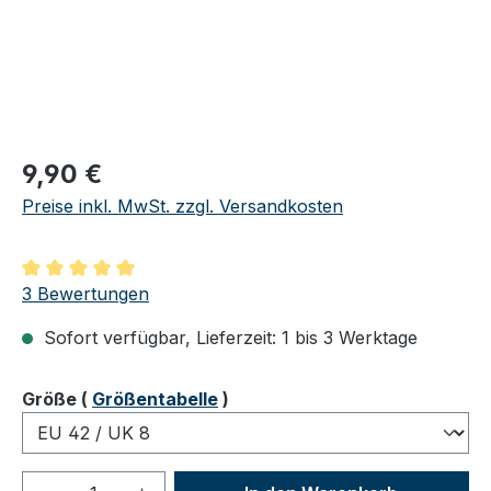
Regulärer Preis:
9,90 €
Preise inkl. MwSt. zzgl. Versandkosten
Durchschnittliche Bewertung von 5 von 5 Sternen
3 Bewertungen
Sofort verfügbar, Lieferzeit: 1 bis 3 Werktage
auswählen
Größe
(
Größentabelle
)
Produkt Anzahl: Gib den gewünschten We