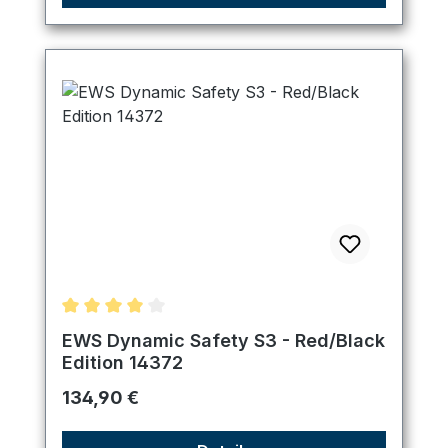
Durchschnittliche Bewertung von 4 von 5 Sternen
EWS Dynamic Safety S3 - Red/Black
Edition 14372
Regulärer Preis:
134,90 €