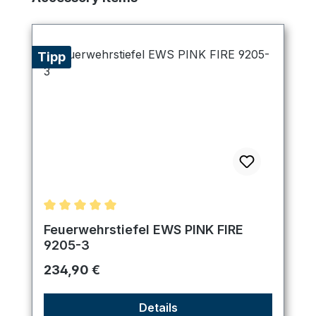
Tipp
Durchschnittliche Bewertung von 5 von 5 Sternen
Feuerwehrstiefel EWS PINK FIRE
9205-3
Regulärer Preis:
234,90 €
Details