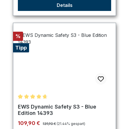
Details
Rabatt
%
Tipp
Durchschnittliche Bewertung von 4.8 von 5 Stern
EWS Dynamic Safety S3 - Blue
Edition 14393
Regulärer Preis:
Verkaufspreis:
109,90 €
139,90 €
(21.44% gespart)