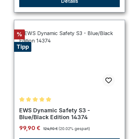
Details
Rabatt
%
Tipp
Durchschnittliche Bewertung von 5 von 5 Sternen
EWS Dynamic Safety S3 -
Blue/Black Edition 14374
Regulärer Preis:
Verkaufspreis:
99,90 €
124,90 €
(20.02% gespart)