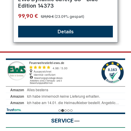
Edition 14373
Regulärer Preis:
Verkaufspreis:
99,90 €
129,90 €
(23.09% gespart)
Details
SERVICE