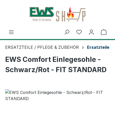
Zum Hauptinhalt springen
Ware
ERSATZTEILE / PFLEGE & ZUBEHÖR
Ersatzteile
EWS Comfort Einlegesohle -
Schwarz/Rot - FIT STANDARD
Bildergalerie überspringen