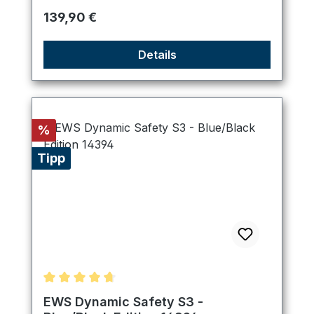
Regulärer Preis:
139,90 €
Details
Rabatt
%
Tipp
Durchschnittliche Bewertung von 4.75 von 5 Ster
EWS Dynamic Safety S3 -