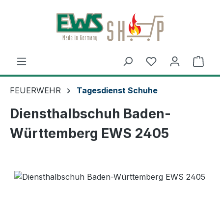
Zum Hauptinhalt springen
Ware
FEUERWEHR
Tagesdienst Schuhe
Diensthalbschuh Baden-
Württemberg EWS 2405
Bildergalerie überspringen