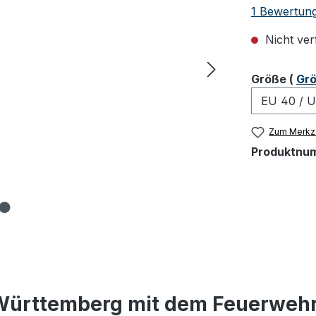
Durchschnit
1 Bewertun
Nicht ver
ausw
Größe
(
Grö
Zum Merkze
Produktnu
ürttemberg mit dem Feuerwehr