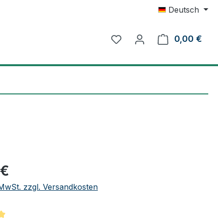
Deutsch
0,00 €
Ware
eis:
 €
. MwSt. zzgl. Versandkosten