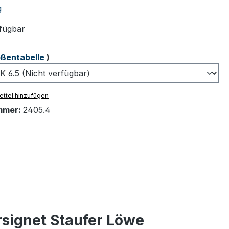
tliche Bewertung von 5 von 5 Sternen
g
fügbar
ählen
ßentabelle
)
ttel hinzufügen
mmer:
2405.4
signet Staufer Löwe