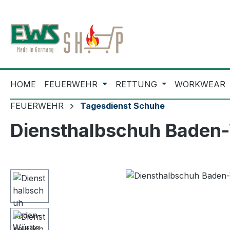
m Hauptinhalt springen
Zur Suche springen
Zur Hauptnavigation springen
HOME
FEUERWEHR
RETTUNG
WORKWEAR
FEUERWEHR
Tagesdienst Schuhe
Diensthalbschuh Baden
Bildergalerie überspringen