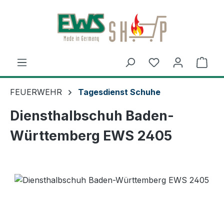
Zum Hauptinhalt springen
Ware
FEUERWEHR
Tagesdienst Schuhe
Diensthalbschuh Baden-
Württemberg EWS 2405
Bildergalerie überspringen