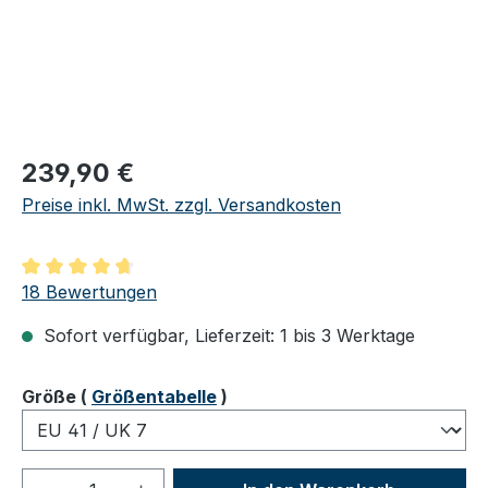
Regulärer Preis:
239,90 €
Preise inkl. MwSt. zzgl. Versandkosten
Durchschnittliche Bewertung von 4.83 von 5 Sternen
18 Bewertungen
Sofort verfügbar, Lieferzeit: 1 bis 3 Werktage
auswählen
Größe
(
Größentabelle
)
Produkt Anzahl: Gib den gewünschten We