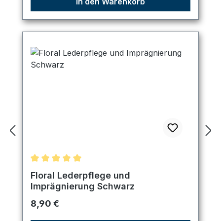
In den Warenkorb
Durchschnittliche Bewertung von 5 von 5 Sternen
Floral Lederpflege und
Imprägnierung Schwarz
Regulärer Preis:
8,90 €