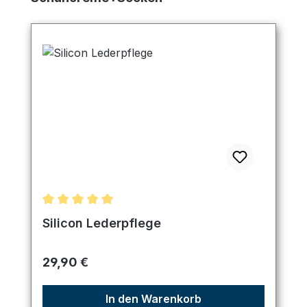
Durchschnittliche Bewertung von 5 von 5 Sternen
Silicon Lederpflege
Regulärer Preis:
29,90 €
In den Warenkorb