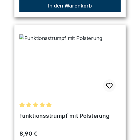
In den Warenkorb
Durchschnittliche Bewertung von 5 von 5 Sternen
Funktionsstrumpf mit Polsterung
Regulärer Preis:
8,90 €