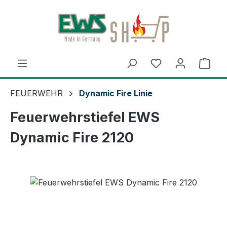
Zum Hauptinhalt springen
Ware
FEUERWEHR
Dynamic Fire Linie
Feuerwehrstiefel EWS
Dynamic Fire 2120
Bildergalerie überspringen