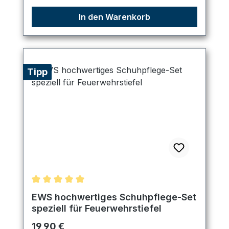
In den Warenkorb
Tipp
Durchschnittliche Bewertung von 5 von 5 Sternen
EWS hochwertiges Schuhpflege-Set
speziell für Feuerwehrstiefel
Regulärer Preis:
19,90 €