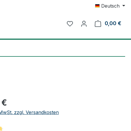
Deutsch
Du hast 0 Produkte auf 
0,00 €
Ware
eis:
 €
. MwSt. zzgl. Versandkosten