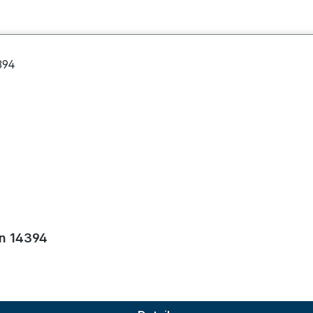
nen
on 14394