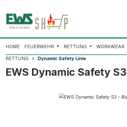
m Hauptinhalt springen
Zur Suche springen
Zur Hauptnavigation springen
HOME
FEUERWEHR
RETTUNG
WORKWEAR
RETTUNG
Dynamic Safety Linie
EWS Dynamic Safety S3 -
Bildergalerie überspringen