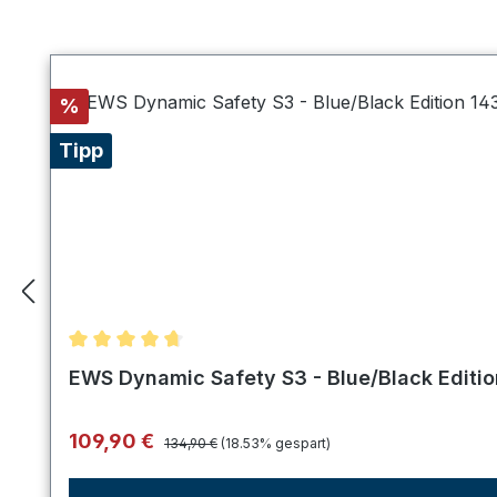
Produktgalerie überspringen
Rabatt
%
Tipp
Durchschnittliche Bewertung von 4.75 von 5 Ster
EWS Dynamic Safety S3 - Blue/Black Editi
Regulärer Preis:
Verkaufspreis:
109,90 €
134,90 €
(18.53% gespart)