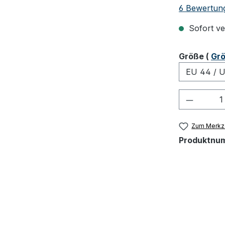
Durchschnit
6 Bewertun
Sofort ver
ausw
Größe
(
Grö
Produkt
Zum Merkze
Produktnu