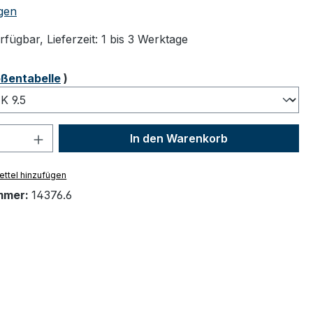
tliche Bewertung von 4.83 von 5 Sternen
gen
fügbar, Lieferzeit: 1 bis 3 Werktage
ählen
ßentabelle
)
 Anzahl: Gib den gewünschten Wert ein 
In den Warenkorb
ttel hinzufügen
mmer:
14376.6