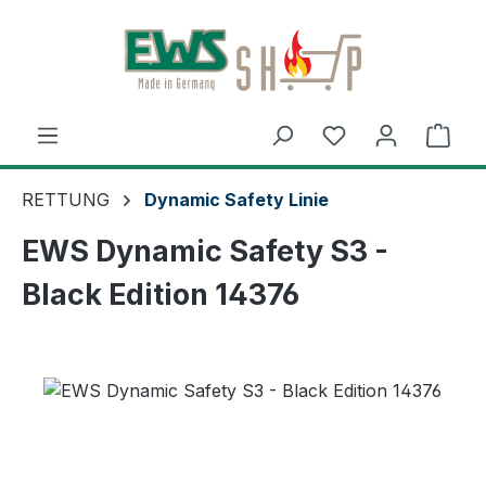
Zum Hauptinhalt springen
Du hast 0 Produ
Ware
RETTUNG
Dynamic Safety Linie
EWS Dynamic Safety S3 -
Black Edition 14376
Bildergalerie überspringen