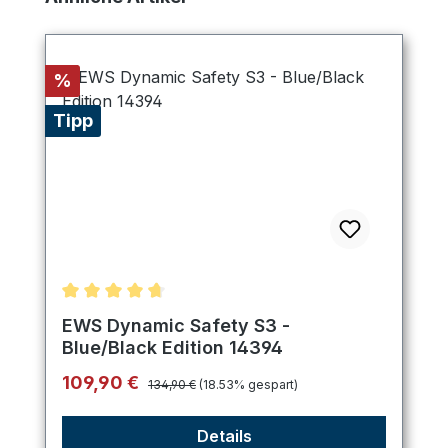
Rabatt
%
Tipp
Durchschnittliche Bewertung von 4.75 von 5 Ster
EWS Dynamic Safety S3 -
Blue/Black Edition 14394
Regulärer Preis:
Verkaufspreis:
109,90 €
134,90 €
(18.53% gespart)
Details