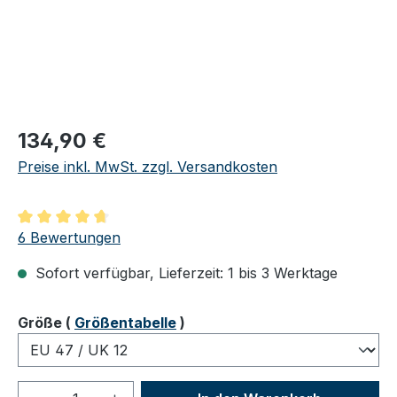
Regulärer Preis:
134,90 €
Preise inkl. MwSt. zzgl. Versandkosten
Durchschnittliche Bewertung von 4.83 von 5 Sternen
6 Bewertungen
Sofort verfügbar, Lieferzeit: 1 bis 3 Werktage
auswählen
Größe
(
Größentabelle
)
Produkt Anzahl: Gib den gewünschten We