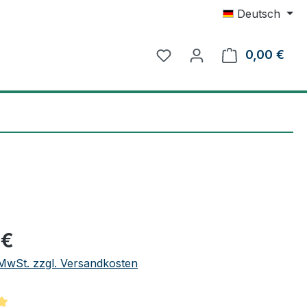
Deutsch
0,00 €
Ware
eis:
 €
. MwSt. zzgl. Versandkosten