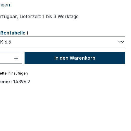
tliche Bewertung von 5 von 5 Sternen
ngen
fügbar, Lieferzeit: 1 bis 3 Werktage
ählen
ßentabelle
)
 Anzahl: Gib den gewünschten Wert ein 
In den Warenkorb
ttel hinzufügen
mmer:
14396.2