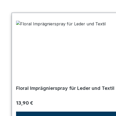
Produktgalerie überspringen
Floral Imprägnierspray für Leder und Textil
Regulärer Preis:
13,90 €