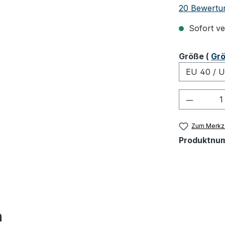
Durchschnit
20 Bewertu
Sofort ver
ausw
Größe
(
Grö
Produkt
Zum Merkze
Produktnu
h