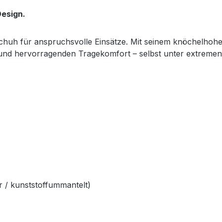
esign.
sschuh für anspruchsvolle Einsätze. Mit seinem knöchelhoh
z und hervorragenden Tragekomfort – selbst unter extreme
 / kunststoffummantelt)