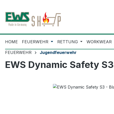
m Hauptinhalt springen
Zur Suche springen
Zur Hauptnavigation springen
HOME
FEUERWEHR
RETTUNG
WORKWEAR
FEUERWEHR
Jugendfeuerwehr
EWS Dynamic Safety S3 
Bildergalerie überspringen