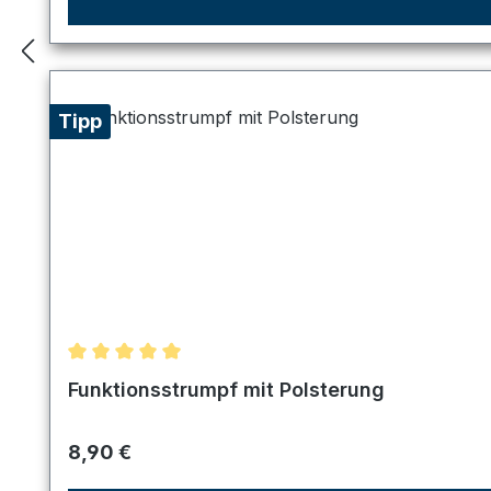
Tipp
Durchschnittliche Bewertung von 5 von 5 Sternen
Funktionsstrumpf mit Polsterung
Regulärer Preis:
8,90 €