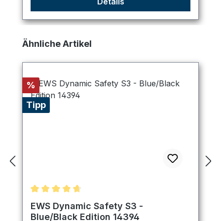
Details
Produktgalerie überspringen
Ähnliche Artikel
Rabatt
%
Tipp
Durchschnittliche Bewertung von 4.75 von 5 Ster
EWS Dynamic Safety S3 -
Blue/Black Edition 14394