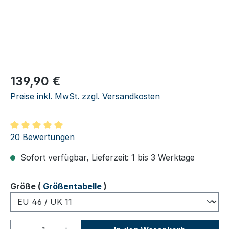
Regulärer Preis:
139,90 €
Preise inkl. MwSt. zzgl. Versandkosten
Durchschnittliche Bewertung von 5 von 5 Sternen
20 Bewertungen
Sofort verfügbar, Lieferzeit: 1 bis 3 Werktage
auswählen
Größe
(
Größentabelle
)
Produkt Anzahl: Gib den gewünschten We