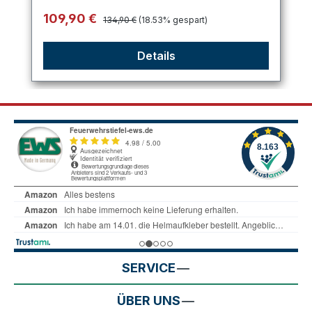
Regulärer Preis:
Verkaufspreis:
109,90 €
134,90 €
(18.53% gespart)
Details
SERVICE
ÜBER UNS