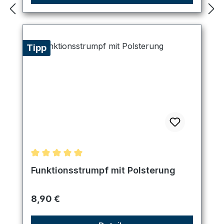
Tipp
Durchschnittliche Bewertung von 5 von 5 Sternen
Funktionsstrumpf mit Polsterung
Regulärer Preis:
8,90 €