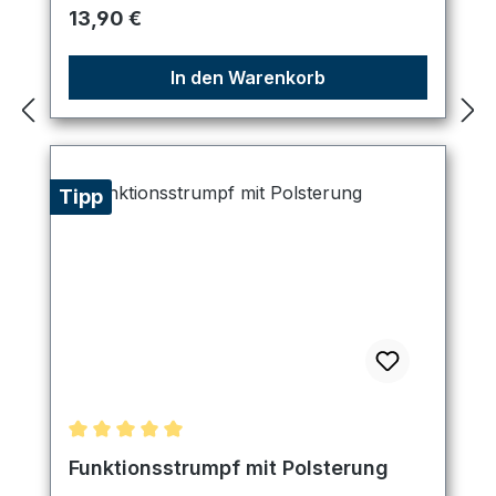
Regulärer Preis:
13,90 €
In den Warenkorb
Tipp
Durchschnittliche Bewertung von 5 von 5 Sternen
Funktionsstrumpf mit Polsterung