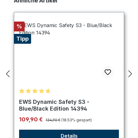
Ähnliche Artikel
Rabatt
%
Tipp
Durchschnittliche Bewertung von 4.75 von 5 Ster
EWS Dynamic Safety S3 -
Blue/Black Edition 14394
Regulärer Preis:
Verkaufspreis:
109,90 €
134,90 €
(18.53% gespart)
Details