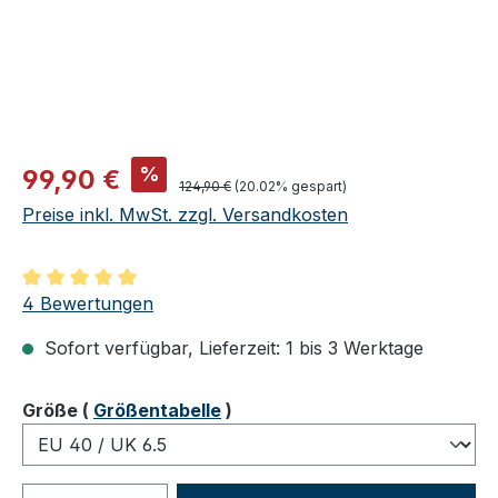
Verkaufspreis:
%
99,90 €
Regulärer Preis:
124,90 €
(20.02% gespart)
Preise inkl. MwSt. zzgl. Versandkosten
Durchschnittliche Bewertung von 5 von 5 Sternen
4 Bewertungen
Sofort verfügbar, Lieferzeit: 1 bis 3 Werktage
auswählen
Größe
(
Größentabelle
)