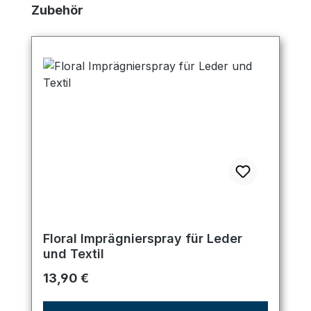
Produktgalerie überspringen
Zubehör
Floral Imprägnierspray für Leder
und Textil
Regulärer Preis:
13,90 €