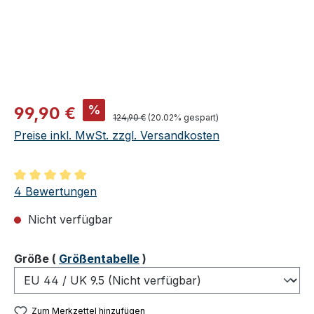
Verkaufspreis:
%
99,90 €
Regulärer Preis:
124,90 €
(20.02% gespart)
Preise inkl. MwSt. zzgl. Versandkosten
Durchschnittliche Bewertung von 5 von 5 Sternen
4 Bewertungen
Nicht verfügbar
auswählen
Größe
(
Größentabelle
)
Zum Merkzettel hinzufügen