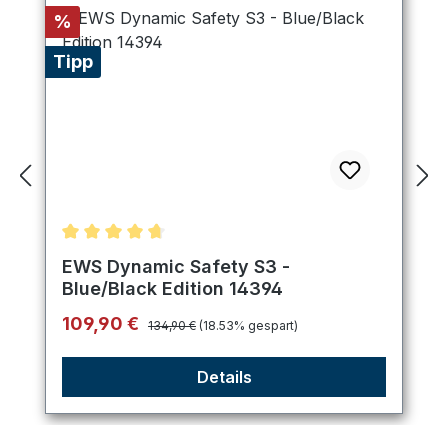
Rabatt
%
Tipp
Durchschnittliche Bewertung von 4.75 von 5 Ster
EWS Dynamic Safety S3 -
Blue/Black Edition 14394
Regulärer Preis:
Verkaufspreis:
109,90 €
134,90 €
(18.53% gespart)
Details