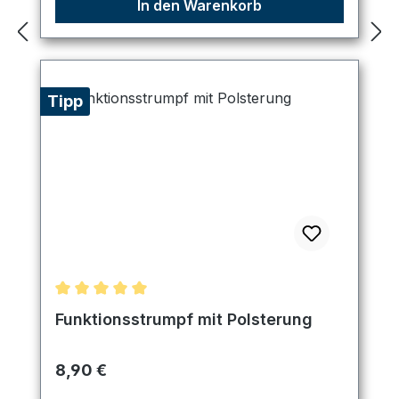
In den Warenkorb
Tipp
Durchschnittliche Bewertung von 5 von 5 Sternen
Funktionsstrumpf mit Polsterung
Regulärer Preis:
8,90 €