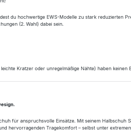
ht!
ndest du hochwertige EWS-Modelle zu stark reduzierten Pr
chungen (2. Wahl) dabei sein.
leichte Kratzer oder unregelmäßige Nähte) haben keinen Ei
esign.
sschuh für anspruchsvolle Einsätze. Mit seinem Halbschuh S
z und hervorragenden Tragekomfort – selbst unter extreme