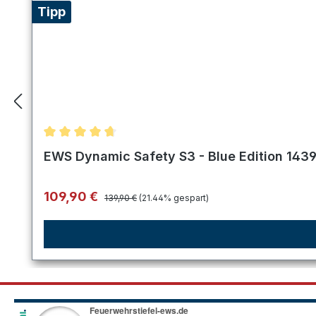
Tipp
Durchschnittliche Bewertung von 4.8 von 5 Stern
EWS Dynamic Safety S3 - Blue Edition 143
Regulärer Preis:
Verkaufspreis:
109,90 €
139,90 €
(21.44% gespart)