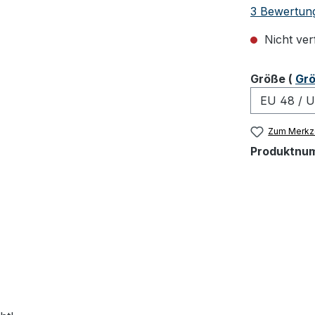
Durchschnit
3 Bewertun
Nicht ver
ausw
Größe
(
Grö
Zum Merkze
Produktnu