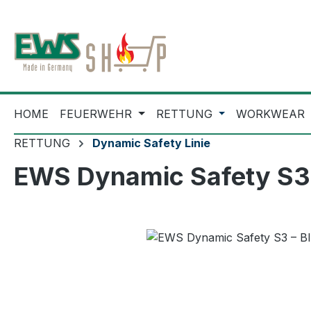
m Hauptinhalt springen
Zur Suche springen
Zur Hauptnavigation springen
HOME
FEUERWEHR
RETTUNG
WORKWEAR
RETTUNG
Dynamic Safety Linie
EWS Dynamic Safety S3 
Bildergalerie überspringen