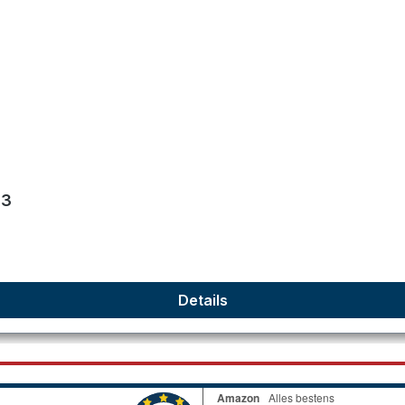
en
93
Details