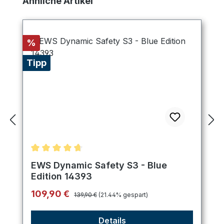
Ähnliche Artikel
Rabatt
%
Tipp
Durchschnittliche Bewertung von 4.8 von 5 Stern
EWS Dynamic Safety S3 - Blue
Edition 14393
Regulärer Preis:
Verkaufspreis:
109,90 €
139,90 €
(21.44% gespart)
Details