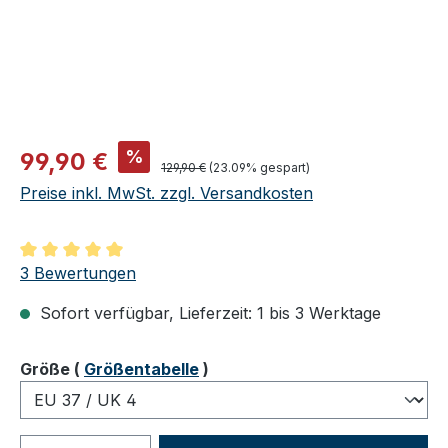
Verkaufspreis:
%
99,90 €
Regulärer Preis:
129,90 €
(23.09% gespart)
Preise inkl. MwSt. zzgl. Versandkosten
Durchschnittliche Bewertung von 5 von 5 Sternen
3 Bewertungen
Sofort verfügbar, Lieferzeit: 1 bis 3 Werktage
auswählen
Größe
(
Größentabelle
)