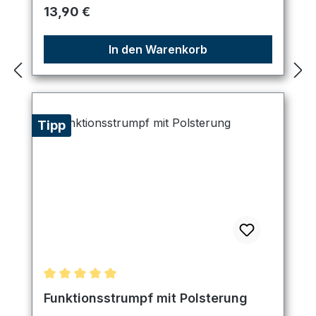
Regulärer Preis:
13,90 €
In den Warenkorb
Tipp
Durchschnittliche Bewertung von 5 von 5 Sternen
Funktionsstrumpf mit Polsterung