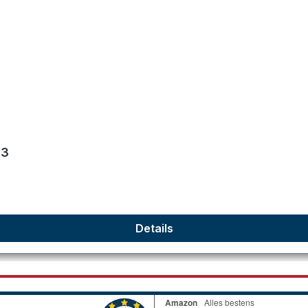
en
93
Details