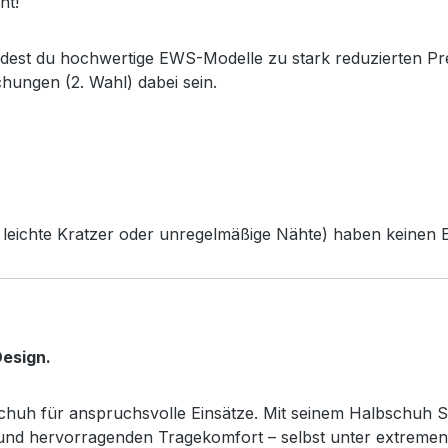
ht!
ndest du hochwertige EWS-Modelle zu stark reduzierten Pr
chungen (2. Wahl) dabei sein.
leichte Kratzer oder unregelmäßige Nähte) haben keinen Ei
esign.
sschuh für anspruchsvolle Einsätze. Mit seinem Halbschuh S
z und hervorragenden Tragekomfort – selbst unter extreme