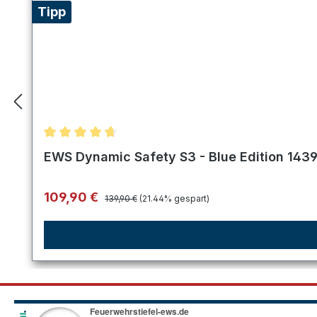
Tipp
Durchschnittliche Bewertung von 4.8 von 5 Stern
EWS Dynamic Safety S3 - Blue Edition 143
Regulärer Preis:
Verkaufspreis:
109,90 €
139,90 €
(21.44% gespart)