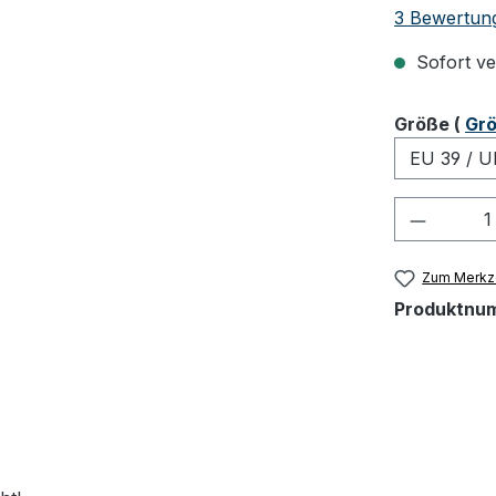
Durchschnit
3 Bewertun
Sofort ver
ausw
Größe
(
Grö
Produkt
Zum Merkze
Produktnu