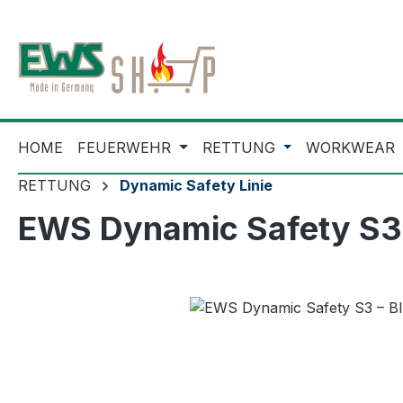
m Hauptinhalt springen
Zur Suche springen
Zur Hauptnavigation springen
HOME
FEUERWEHR
RETTUNG
WORKWEAR
RETTUNG
Dynamic Safety Linie
EWS Dynamic Safety S3 
Bildergalerie überspringen