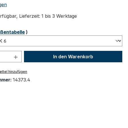
tliche Bewertung von 5 von 5 Sternen
gen
fügbar, Lieferzeit: 1 bis 3 Werktage
ählen
ßentabelle
)
 Anzahl: Gib den gewünschten Wert ein 
In den Warenkorb
ttel hinzufügen
mmer:
14373.4