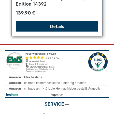
Edition 14392
Regulärer Preis:
139,90 €
Details
SERVICE