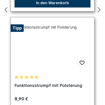
In den Warenkorb
Tipp
Durchschnittliche Bewertung von 5 von 5 Sternen
Funktionsstrumpf mit Polsterung
Regulärer Preis:
8,90 €