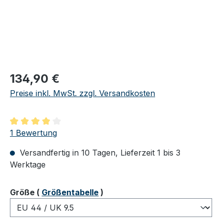
Regulärer Preis:
134,90 €
Preise inkl. MwSt. zzgl. Versandkosten
Durchschnittliche Bewertung von 4 von 5 Sternen
1 Bewertung
Versandfertig in 10 Tagen, Lieferzeit 1 bis 3
Werktage
auswählen
Größe
(
Größentabelle
)