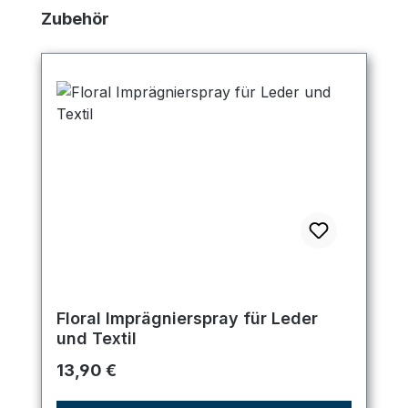
Produktgalerie überspringen
Zubehör
Floral Imprägnierspray für Leder
und Textil
Regulärer Preis:
13,90 €