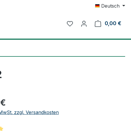
Deutsch
0,00 €
Ware
2
eis:
 €
. MwSt. zzgl. Versandkosten