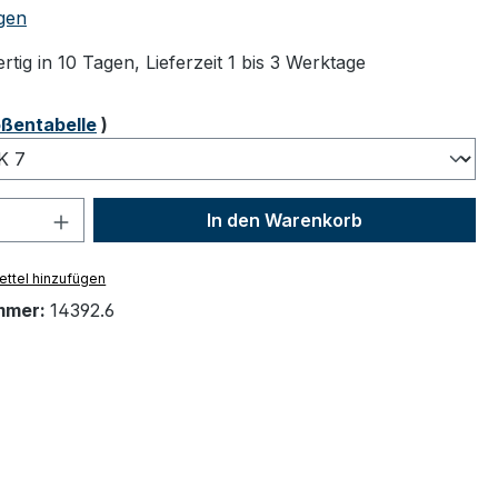
tliche Bewertung von 5 von 5 Sternen
gen
tig in 10 Tagen, Lieferzeit 1 bis 3 Werktage
ählen
ßentabelle
)
 Anzahl: Gib den gewünschten Wert ein 
In den Warenkorb
ttel hinzufügen
mmer:
14392.6