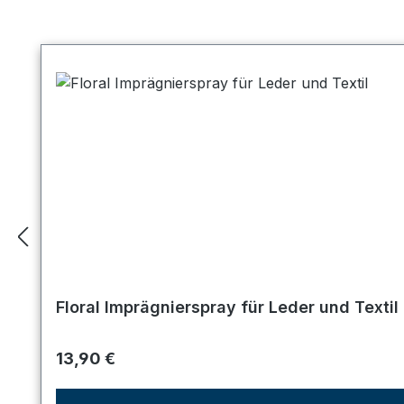
Produktgalerie überspringen
Floral Imprägnierspray für Leder und Textil
Regulärer Preis:
13,90 €