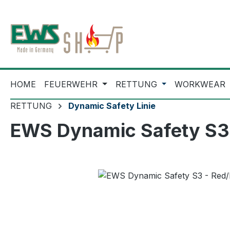
m Hauptinhalt springen
Zur Suche springen
Zur Hauptnavigation springen
HOME
FEUERWEHR
RETTUNG
WORKWEAR
RETTUNG
Dynamic Safety Linie
EWS Dynamic Safety S3 
Bildergalerie überspringen