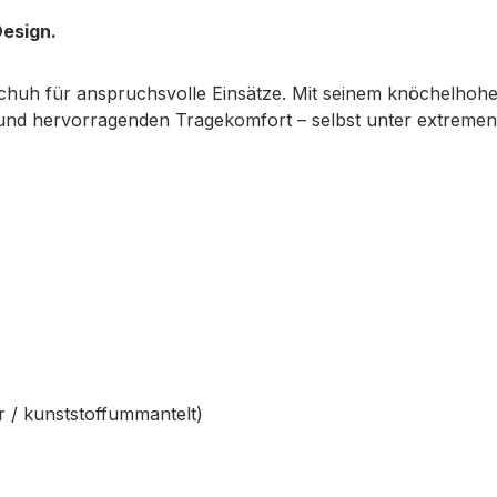
esign.
sschuh für anspruchsvolle Einsätze. Mit seinem knöchelhoh
z und hervorragenden Tragekomfort – selbst unter extreme
 / kunststoffummantelt)