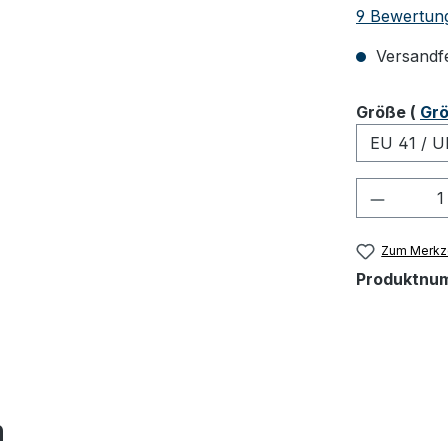
Durchschnit
9 Bewertun
Versandfer
ausw
Größe
(
Grö
Produkt
Zum Merkze
Produktnu
h