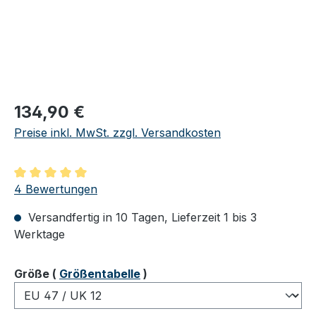
Regulärer Preis:
134,90 €
Preise inkl. MwSt. zzgl. Versandkosten
Durchschnittliche Bewertung von 5 von 5 Sternen
4 Bewertungen
Versandfertig in 10 Tagen, Lieferzeit 1 bis 3
Werktage
auswählen
Größe
(
Größentabelle
)