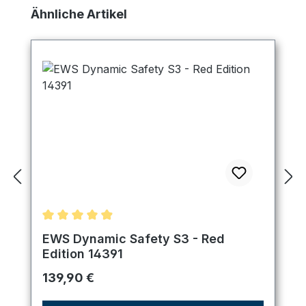
Produktgalerie überspringen
Ähnliche Artikel
Durchschnittliche Bewertung von 4.89 von 5 Ster
EWS Dynamic Safety S3 - Red
Edition 14391
Regulärer Preis:
139,90 €