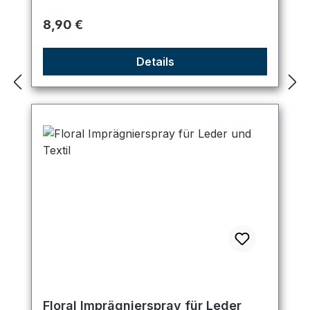
Regulärer Preis:
8,90 €
Details
Floral Imprägnierspray für Leder