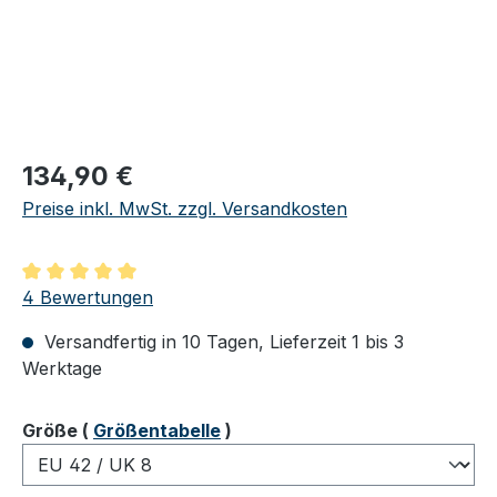
Regulärer Preis:
134,90 €
Preise inkl. MwSt. zzgl. Versandkosten
Durchschnittliche Bewertung von 5 von 5 Sternen
4 Bewertungen
Versandfertig in 10 Tagen, Lieferzeit 1 bis 3
Werktage
auswählen
Größe
(
Größentabelle
)