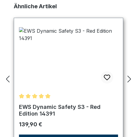
Produktgalerie überspringen
Ähnliche Artikel
Durchschnittliche Bewertung von 4.89 von 5 Ster
EWS Dynamic Safety S3 - Red
Edition 14391
Regulärer Preis:
139,90 €