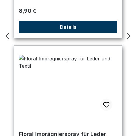
Regulärer Preis:
8,90 €
Details
Floral Imprägnierspray für Leder