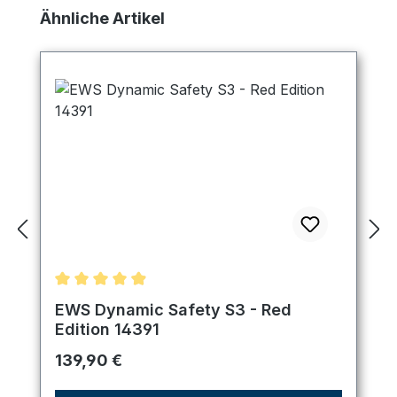
Produktgalerie überspringen
Ähnliche Artikel
Durchschnittliche Bewertung von 4.89 von 5 Ster
EWS Dynamic Safety S3 - Red
Edition 14391
Regulärer Preis:
139,90 €