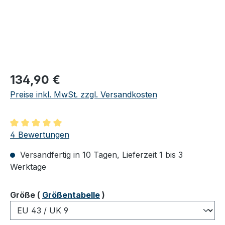
Regulärer Preis:
134,90 €
Preise inkl. MwSt. zzgl. Versandkosten
Durchschnittliche Bewertung von 5 von 5 Sternen
4 Bewertungen
Versandfertig in 10 Tagen, Lieferzeit 1 bis 3
Werktage
auswählen
Größe
(
Größentabelle
)