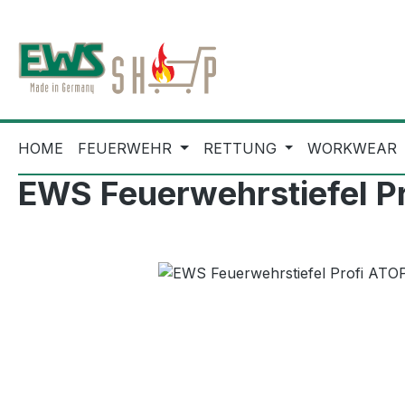
m Hauptinhalt springen
Zur Suche springen
Zur Hauptnavigation springen
HOME
FEUERWEHR
RETTUNG
WORKWEAR
EWS Feuerwehrstiefel P
Bildergalerie überspringen