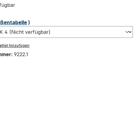
fügbar
ählen
ßentabelle
)
ttel hinzufügen
mmer:
9222.1