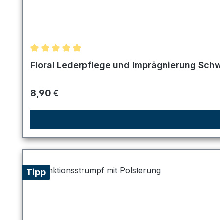
Durchschnittliche Bewertung von 5 von 5 Sternen
Floral Lederpflege und Imprägnierung Sch
Regulärer Preis:
8,90 €
Tipp