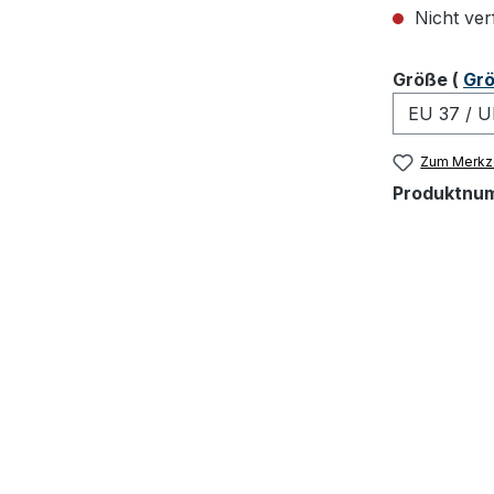
Nicht ver
ausw
Größe
(
Grö
Zum Merkze
Produktnu