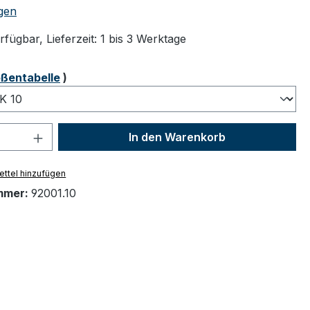
tliche Bewertung von 4.83 von 5 Sternen
gen
fügbar, Lieferzeit: 1 bis 3 Werktage
ählen
ßentabelle
)
 Anzahl: Gib den gewünschten Wert ein 
In den Warenkorb
ttel hinzufügen
mmer:
92001.10