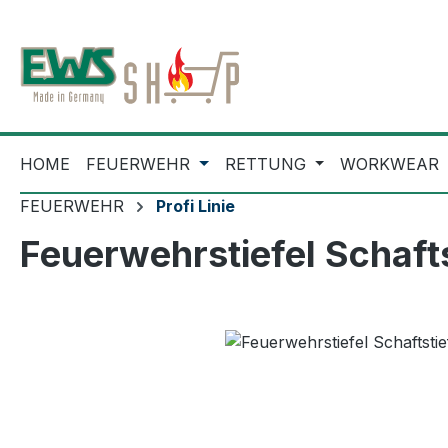
m Hauptinhalt springen
Zur Suche springen
Zur Hauptnavigation springen
HOME
FEUERWEHR
RETTUNG
WORKWEAR
FEUERWEHR
Profi Linie
Feuerwehrstiefel Schaft
Bildergalerie überspringen