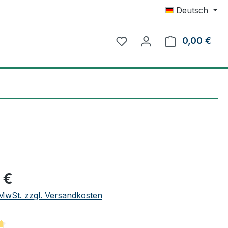
Deutsch
0,00 €
Ware
eis:
 €
. MwSt. zzgl. Versandkosten