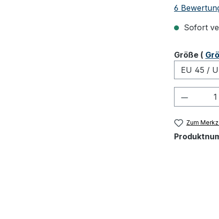
Durchschnit
6 Bewertun
Sofort ver
ausw
Größe
(
Grö
Produkt
Zum Merkze
Produktnu