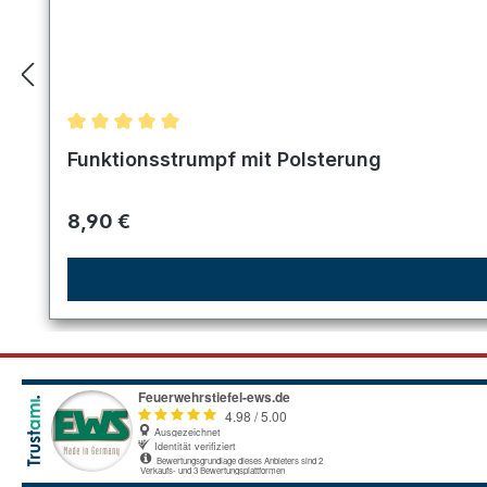
Durchschnittliche Bewertung von 5 von 5 Sternen
Funktionsstrumpf mit Polsterung
Regulärer Preis:
8,90 €