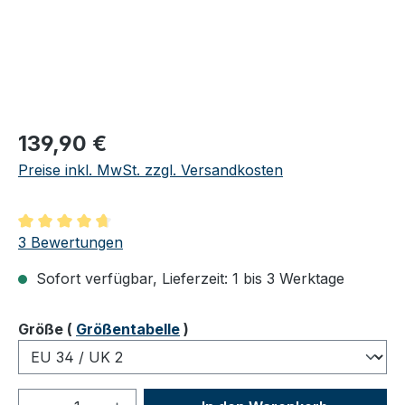
Regulärer Preis:
139,90 €
Preise inkl. MwSt. zzgl. Versandkosten
Durchschnittliche Bewertung von 4.67 von 5 Sternen
3 Bewertungen
Sofort verfügbar, Lieferzeit: 1 bis 3 Werktage
auswählen
Größe
(
Größentabelle
)
Produkt Anzahl: Gib den gewünschten We