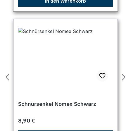
In den Warenkorb
Schnürsenkel Nomex Schwarz
Regulärer Preis:
8,90 €