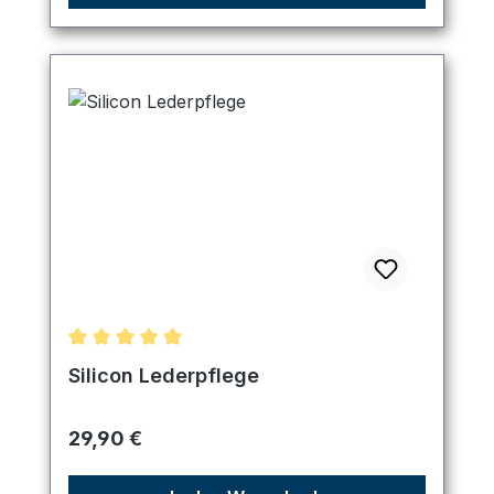
Durchschnittliche Bewertung von 5 von 5 Sternen
Silicon Lederpflege
Regulärer Preis:
29,90 €