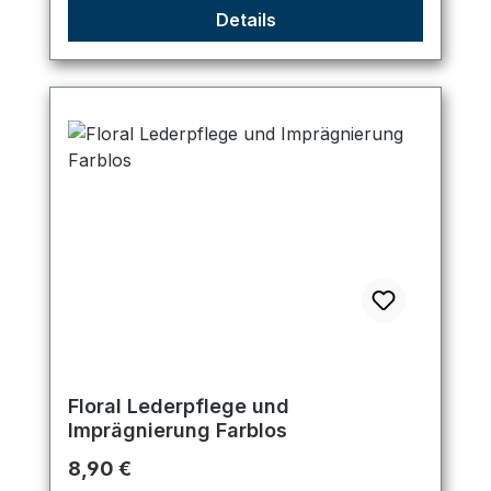
Details
Floral Lederpflege und
Imprägnierung Farblos
Regulärer Preis:
8,90 €