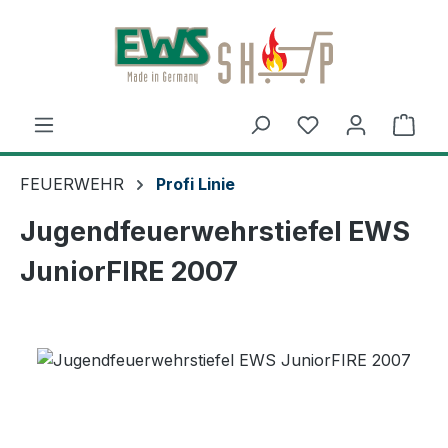
Zum Hauptinhalt springen
Ware
FEUERWEHR
Profi Linie
Jugendfeuerwehrstiefel EWS
JuniorFIRE 2007
Bildergalerie überspringen