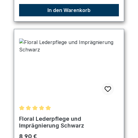
In den Warenkorb
Durchschnittliche Bewertung von 5 von 5 Sternen
Floral Lederpflege und
Imprägnierung Schwarz
Regulärer Preis:
8,90 €