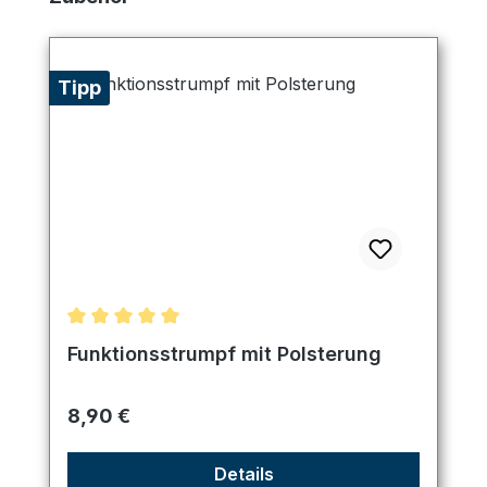
Tipp
Durchschnittliche Bewertung von 5 von 5 Sternen
Funktionsstrumpf mit Polsterung
Regulärer Preis:
8,90 €
Details