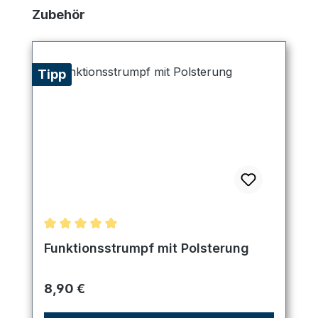
Produktgalerie überspringen
Zubehör
Tipp
Durchschnittliche Bewertung von 5 von 5 Sternen
Funktionsstrumpf mit Polsterung
Regulärer Preis:
8,90 €