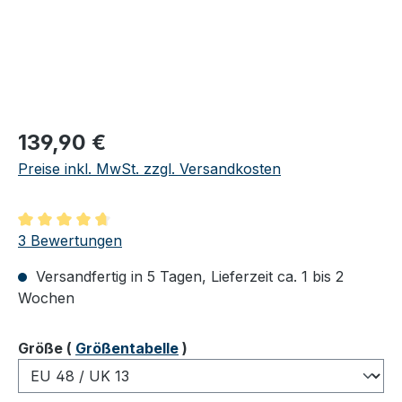
Regulärer Preis:
139,90 €
Preise inkl. MwSt. zzgl. Versandkosten
Durchschnittliche Bewertung von 4.67 von 5 Sternen
3 Bewertungen
Versandfertig in 5 Tagen, Lieferzeit ca. 1 bis 2
Wochen
auswählen
Größe
(
Größentabelle
)