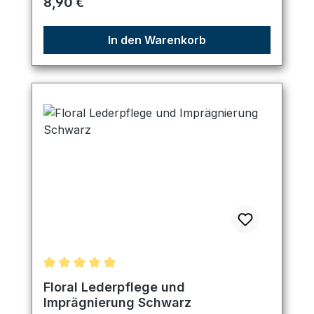
Regulärer Preis:
8,90 €
In den Warenkorb
Durchschnittliche Bewertung von 5 von 5 Sternen
Floral Lederpflege und
Imprägnierung Schwarz