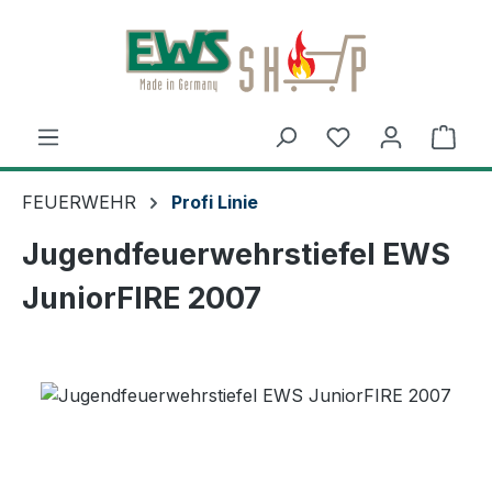
Zum Hauptinhalt springen
Ware
FEUERWEHR
Profi Linie
Jugendfeuerwehrstiefel EWS
JuniorFIRE 2007
Bildergalerie überspringen