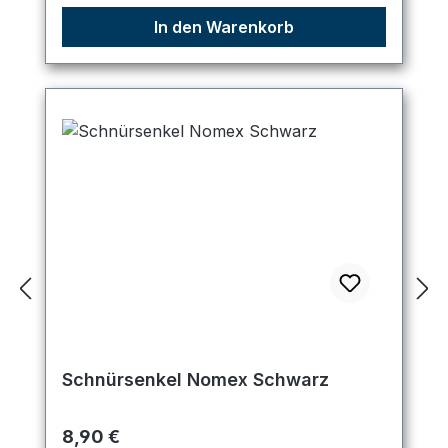
In den Warenkorb
Schnürsenkel Nomex Schwarz
Regulärer Preis:
8,90 €