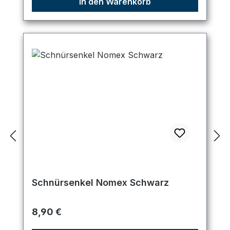
In den Warenkorb
Schnürsenkel Nomex Schwarz
Regulärer Preis:
8,90 €