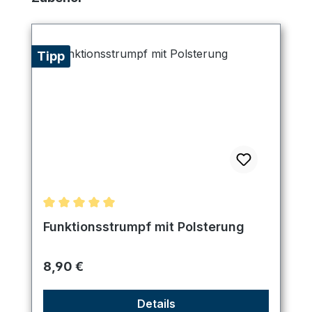
Tipp
Durchschnittliche Bewertung von 5 von 5 Sternen
Funktionsstrumpf mit Polsterung
Regulärer Preis:
8,90 €
Details