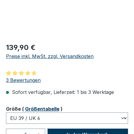
Regulärer Preis:
139,90 €
Preise inkl. MwSt. zzgl. Versandkosten
Durchschnittliche Bewertung von 4.67 von 5 Sternen
3 Bewertungen
Sofort verfügbar, Lieferzeit: 1 bis 3 Werktage
auswählen
Größe
(
Größentabelle
)
Produkt Anzahl: Gib den gewünschten We