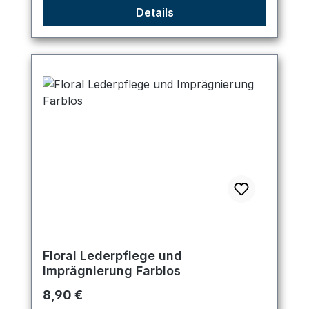
Details
Floral Lederpflege und
Imprägnierung Farblos
Regulärer Preis:
8,90 €