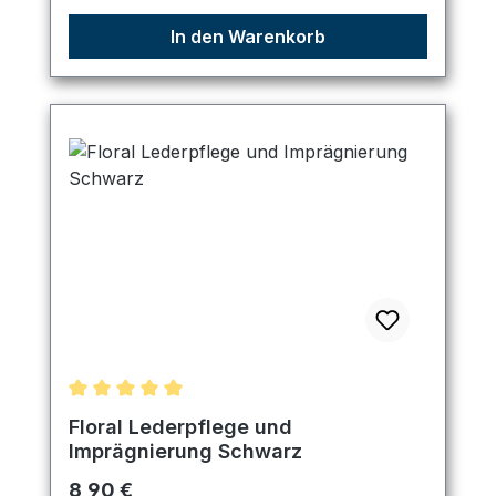
In den Warenkorb
Durchschnittliche Bewertung von 5 von 5 Sternen
Floral Lederpflege und
Imprägnierung Schwarz
Regulärer Preis:
8,90 €