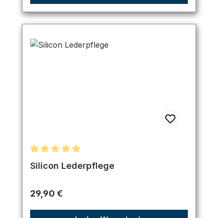
Durchschnittliche Bewertung von 5 von 5 Sternen
Silicon Lederpflege
Regulärer Preis:
29,90 €