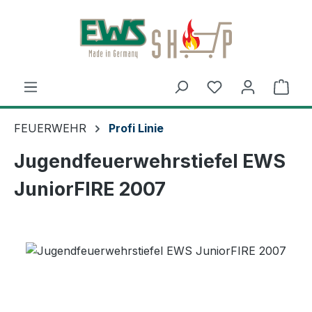
Zum Hauptinhalt springen
Ware
FEUERWEHR
Profi Linie
Jugendfeuerwehrstiefel EWS
JuniorFIRE 2007
Bildergalerie überspringen