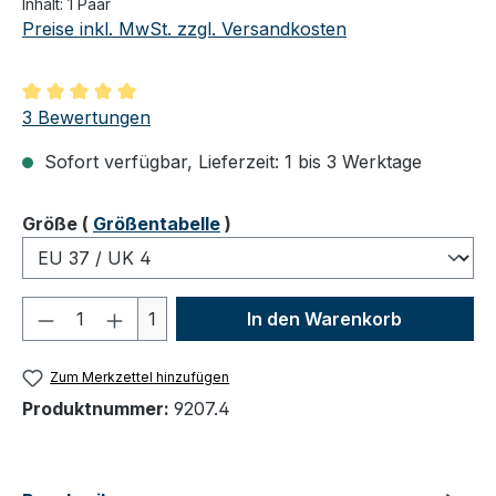
Inhalt:
1 Paar
Preise inkl. MwSt. zzgl. Versandkosten
Durchschnittliche Bewertung von 5 von 5 Sternen
3 Bewertungen
Sofort verfügbar, Lieferzeit: 1 bis 3 Werktage
auswählen
Größe
(
Größentabelle
)
Produkt Anzahl: Gib den gewünschten We
1
In den Warenkorb
Zum Merkzettel hinzufügen
Produktnummer:
9207.4