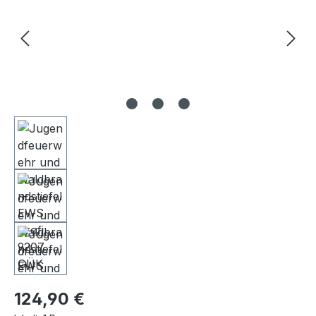
Regulärer Preis:
124,90 €