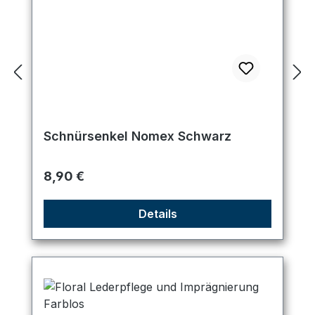
Schnürsenkel Nomex Schwarz
Regulärer Preis:
8,90 €
Details