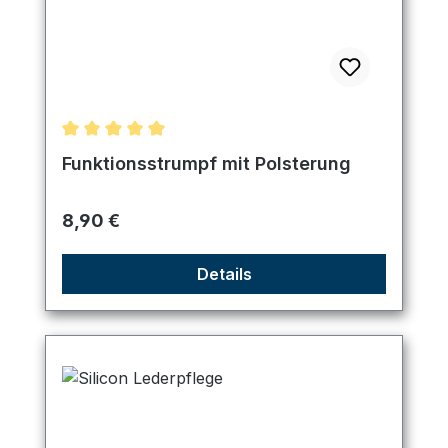
Durchschnittliche Bewertung von 5 von 5 Sternen
Funktionsstrumpf mit Polsterung
Regulärer Preis:
8,90 €
Details