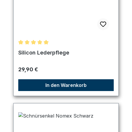
Durchschnittliche Bewertung von 5 von 5 Sternen
Silicon Lederpflege
Regulärer Preis:
29,90 €
In den Warenkorb