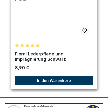
Durchschnittliche Bewertung von 5 von 5 Sternen
Floral Lederpflege und
Imprägnierung Schwarz
Regulärer Preis:
8,90 €
In den Warenkorb