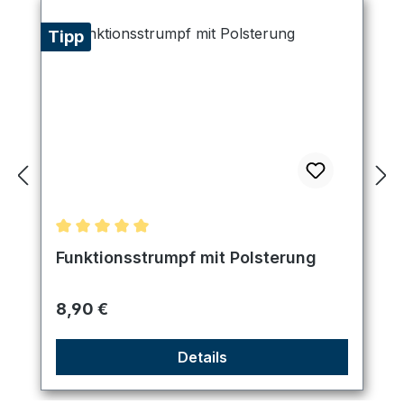
Tipp
Durchschnittliche Bewertung von 5 von 5 Sternen
Funktionsstrumpf mit Polsterung
Regulärer Preis:
8,90 €
Details