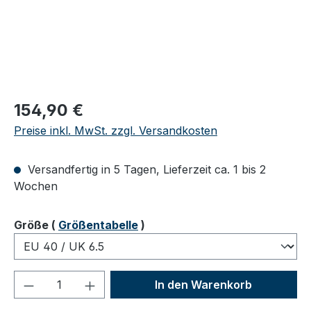
Regulärer Preis:
154,90 €
Preise inkl. MwSt. zzgl. Versandkosten
Versandfertig in 5 Tagen, Lieferzeit ca. 1 bis 2
Wochen
auswählen
Größe
(
Größentabelle
)
Produkt Anzahl: Gib den gewünschten We
In den Warenkorb