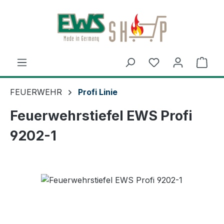
Zum Hauptinhalt springen
Ware
FEUERWEHR
Profi Linie
Feuerwehrstiefel EWS Profi
9202-1
Bildergalerie überspringen