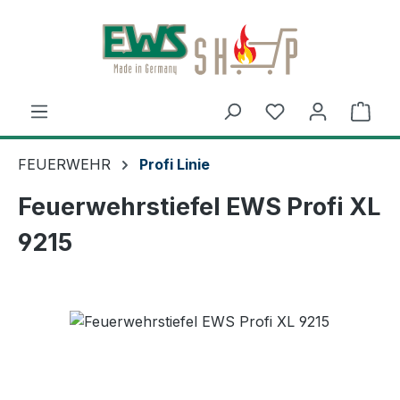
Zum Hauptinhalt springen
Ware
FEUERWEHR
Profi Linie
Feuerwehrstiefel EWS Profi XL
9215
Bildergalerie überspringen