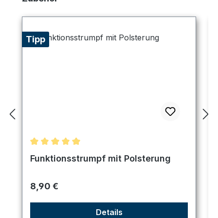
Tipp
Durchschnittliche Bewertung von 5 von 5 Sternen
Funktionsstrumpf mit Polsterung
Regulärer Preis:
8,90 €
Details