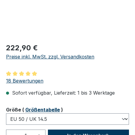
Regulärer Preis:
222,90 €
Preise inkl. MwSt. zzgl. Versandkosten
Durchschnittliche Bewertung von 5 von 5 Sternen
18 Bewertungen
Sofort verfügbar, Lieferzeit: 1 bis 3 Werktage
auswählen
Größe
(
Größentabelle
)
Produkt Anzahl: Gib den gewünschten We