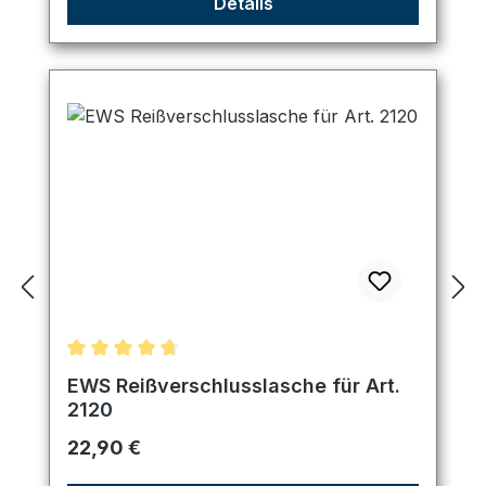
Details
Durchschnittliche Bewertung von 4.67 von 5 Ster
EWS Reißverschlusslasche für Art.
2120
Regulärer Preis:
22,90 €