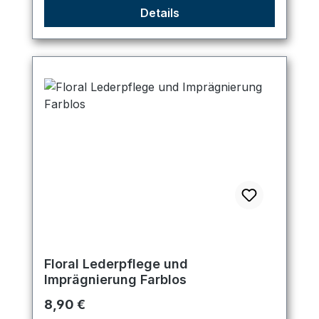
Details
Floral Lederpflege und
Imprägnierung Farblos
Regulärer Preis:
8,90 €