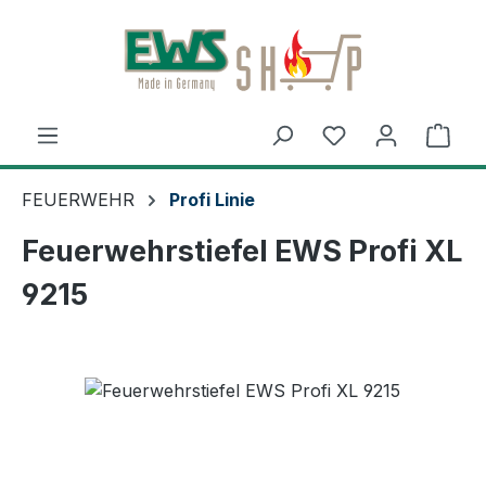
Zum Hauptinhalt springen
Ware
FEUERWEHR
Profi Linie
Feuerwehrstiefel EWS Profi XL
9215
Bildergalerie überspringen