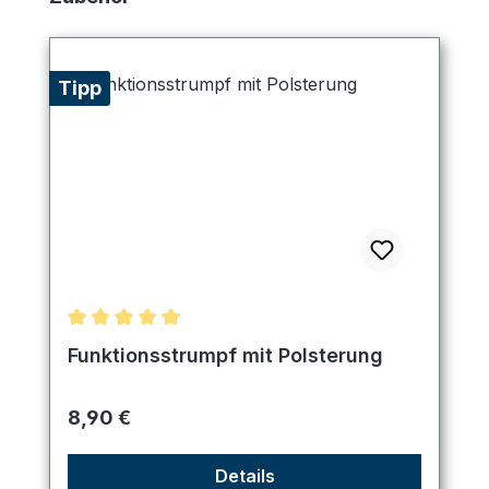
Tipp
Durchschnittliche Bewertung von 5 von 5 Sternen
Funktionsstrumpf mit Polsterung
Regulärer Preis:
8,90 €
Details