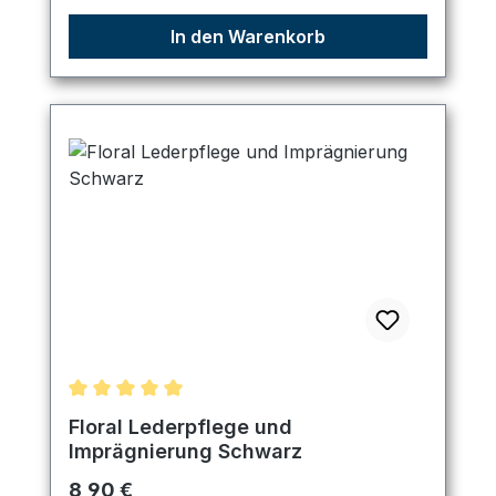
In den Warenkorb
Durchschnittliche Bewertung von 5 von 5 Sternen
Floral Lederpflege und
Imprägnierung Schwarz
Regulärer Preis:
8,90 €