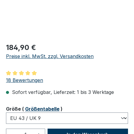
Regulärer Preis:
184,90 €
Preise inkl. MwSt. zzgl. Versandkosten
Durchschnittliche Bewertung von 5 von 5 Sternen
18 Bewertungen
Sofort verfügbar, Lieferzeit: 1 bis 3 Werktage
auswählen
Größe
(
Größentabelle
)
Produkt Anzahl: Gib den gewünschten We