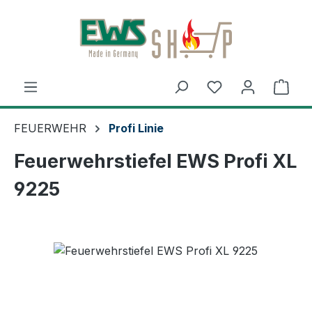
Zum Hauptinhalt springen
Ware
FEUERWEHR
Profi Linie
Feuerwehrstiefel EWS Profi XL
9225
Bildergalerie überspringen