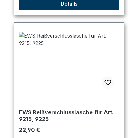
Details
EWS Reißverschlusslasche für Art.
9215, 9225
Regulärer Preis:
22,90 €