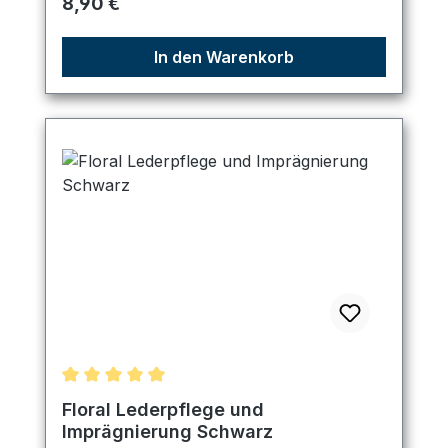
Regulärer Preis:
8,90 €
In den Warenkorb
Durchschnittliche Bewertung von 5 von 5 Sternen
Floral Lederpflege und
Imprägnierung Schwarz