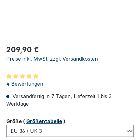
Regulärer Preis:
209,90 €
Preise inkl. MwSt. zzgl. Versandkosten
Durchschnittliche Bewertung von 5 von 5 Sternen
4 Bewertungen
Versandfertig in 7 Tagen, Lieferzeit 1 bis 3
Werktage
auswählen
Größe
(
Größentabelle
)