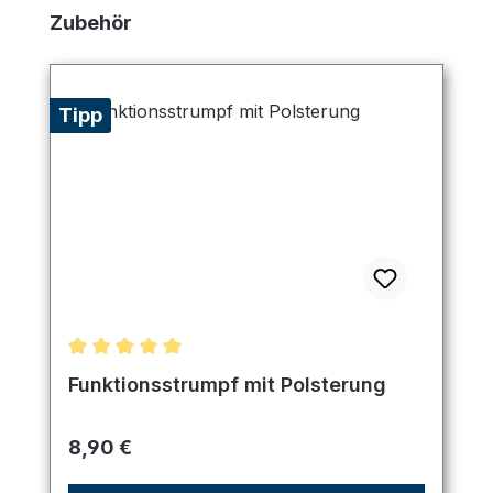
Produktgalerie überspringen
Zubehör
Tipp
Durchschnittliche Bewertung von 5 von 5 Sternen
Funktionsstrumpf mit Polsterung
Regulärer Preis:
8,90 €