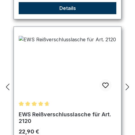
Details
Durchschnittliche Bewertung von 4.67 von 5 Ster
EWS Reißverschlusslasche für Art.
2120
Regulärer Preis:
22,90 €