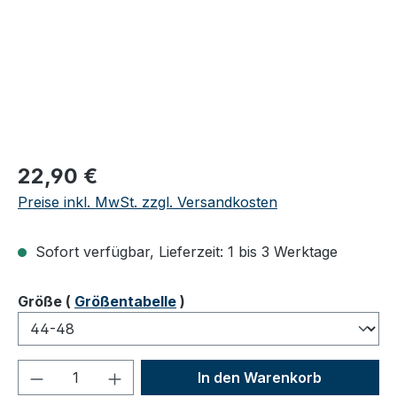
Regulärer Preis:
22,90 €
Preise inkl. MwSt. zzgl. Versandkosten
Sofort verfügbar, Lieferzeit: 1 bis 3 Werktage
auswählen
Größe
(
Größentabelle
)
Produkt Anzahl: Gib den gewünschten We
In den Warenkorb