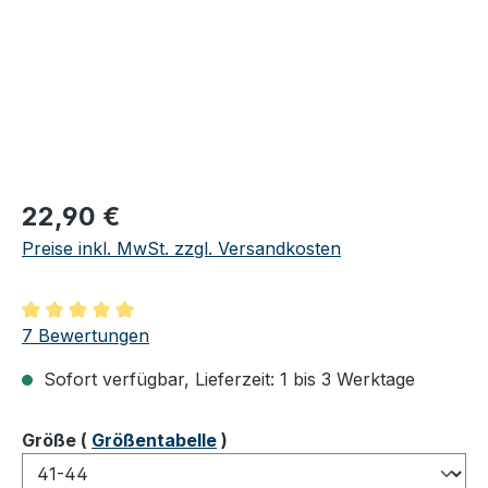
Regulärer Preis:
22,90 €
Preise inkl. MwSt. zzgl. Versandkosten
Durchschnittliche Bewertung von 5 von 5 Sternen
7 Bewertungen
Sofort verfügbar, Lieferzeit: 1 bis 3 Werktage
auswählen
Größe
(
Größentabelle
)