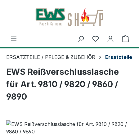
Zum Hauptinhalt springen
Ware
ERSATZTEILE / PFLEGE & ZUBEHÖR
Ersatzteile
EWS Reißverschlusslasche
für Art. 9810 / 9820 / 9860 /
9890
Bildergalerie überspringen