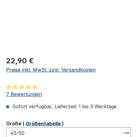
Regulärer Preis:
22,90 €
Preise inkl. MwSt. zzgl. Versandkosten
Durchschnittliche Bewertung von 5 von 5 Sternen
7 Bewertungen
Sofort verfügbar, Lieferzeit: 1 bis 3 Werktage
auswählen
Größe
(
Größentabelle
)