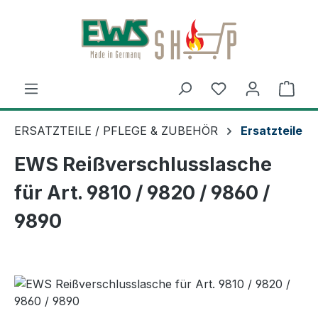
Zum Hauptinhalt springen
Ware
ERSATZTEILE / PFLEGE & ZUBEHÖR
Ersatzteile
EWS Reißverschlusslasche
für Art. 9810 / 9820 / 9860 /
9890
Bildergalerie überspringen