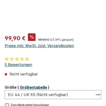
Verkaufspreis:
%
99,90 €
Regulärer Preis:
189,90 €
(47.39% gespart)
Preise inkl. MwSt. zzgl. Versandkosten
Durchschnittliche Bewertung von 5 von 5 Sternen
5 Bewertungen
Nicht verfügbar
auswählen
Größe
(
Größentabelle
)
Zum Merkzettel hinzufügen