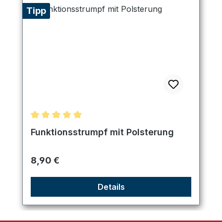
Tipp
Durchschnittliche Bewertung von 5 von 5 Sternen
Funktionsstrumpf mit Polsterung
Regulärer Preis:
8,90 €
Details