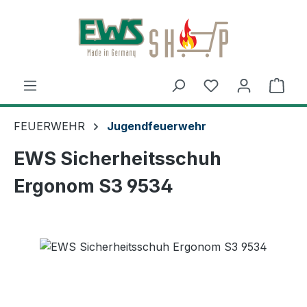
Zum Hauptinhalt springen
Ware
FEUERWEHR
Jugendfeuerwehr
EWS Sicherheitsschuh
Ergonom S3 9534
Bildergalerie überspringen