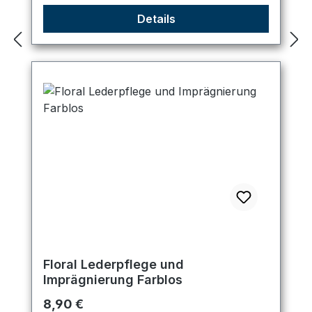
Details
Floral Lederpflege und
Imprägnierung Farblos
Regulärer Preis:
8,90 €