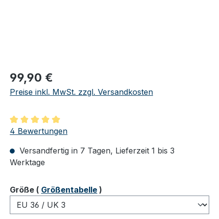
Regulärer Preis:
99,90 €
Preise inkl. MwSt. zzgl. Versandkosten
Durchschnittliche Bewertung von 5 von 5 Sternen
4 Bewertungen
Versandfertig in 7 Tagen, Lieferzeit 1 bis 3
Werktage
auswählen
Größe
(
Größentabelle
)