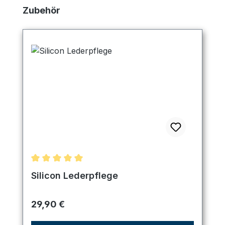
Produktgalerie überspringen
Zubehör
Durchschnittliche Bewertung von 5 von 5 Sternen
Silicon Lederpflege
Regulärer Preis:
29,90 €