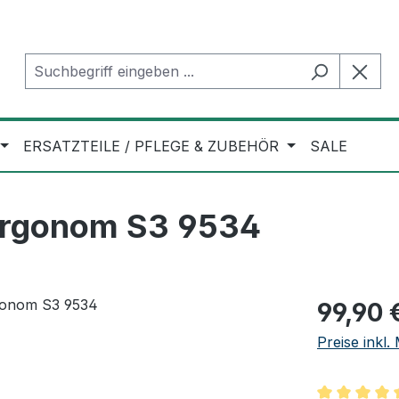
ERSATZTEILE / PFLEGE & ZUBEHÖR
SALE
Ergonom S3 9534
Regulärer Pr
99,90 
Preise inkl