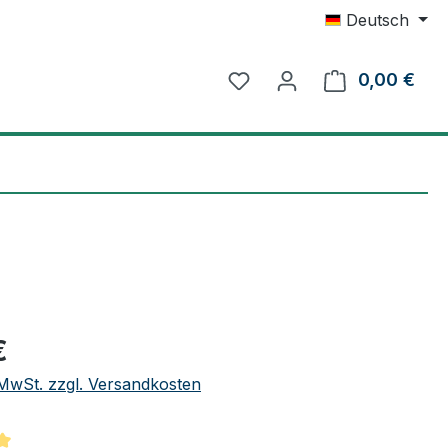
Deutsch
0,00 €
Ware
eis:
€
. MwSt. zzgl. Versandkosten