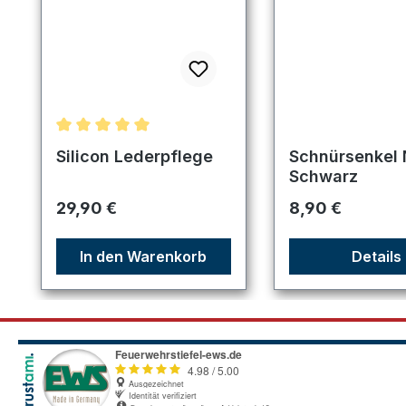
Durchschnittliche Bewertung von 5 von 5 Sternen
Silicon Lederpflege
Schnürsenkel
Schwarz
Regulärer Preis:
Regulärer Preis:
29,90 €
8,90 €
In den Warenkorb
Details