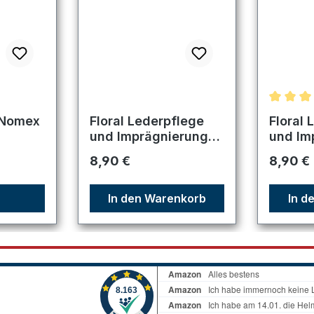
Durchsc
 Nomex
Floral Lederpflege
Floral 
und Imprägnierung
und Im
Farblos
Schwa
Regulärer Preis:
Regulär
8,90 €
8,90 €
In den Warenkorb
In d