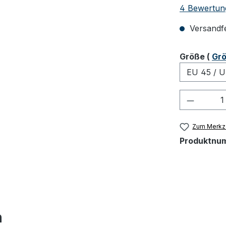
Durchschnit
4 Bewertun
Versandfer
ausw
Größe
(
Grö
Produkt
Zum Merkze
Produktnu
h