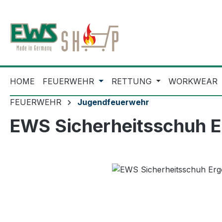
m Hauptinhalt springen
Zur Suche springen
Zur Hauptnavigation springen
HOME
FEUERWEHR
RETTUNG
WORKWEAR
FEUERWEHR
Jugendfeuerwehr
EWS Sicherheitsschuh 
Bildergalerie überspringen