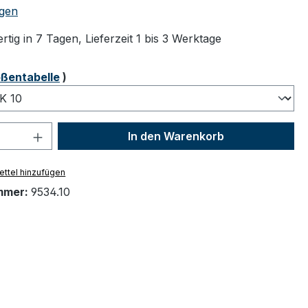
tliche Bewertung von 5 von 5 Sternen
gen
tig in 7 Tagen, Lieferzeit 1 bis 3 Werktage
ählen
ßentabelle
)
 Anzahl: Gib den gewünschten Wert ein 
In den Warenkorb
ttel hinzufügen
mmer:
9534.10