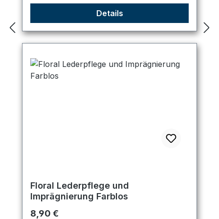
Details
Floral Lederpflege und
Imprägnierung Farblos
Regulärer Preis:
8,90 €