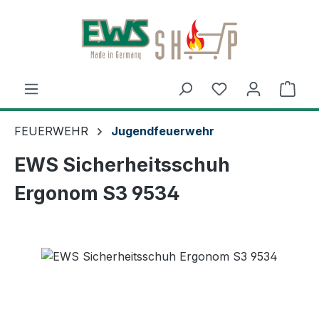
Zum Hauptinhalt springen
Ware
FEUERWEHR
Jugendfeuerwehr
EWS Sicherheitsschuh
Ergonom S3 9534
Bildergalerie überspringen