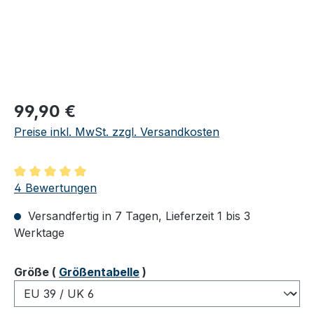
Regulärer Preis:
99,90 €
Preise inkl. MwSt. zzgl. Versandkosten
Durchschnittliche Bewertung von 5 von 5 Sternen
4 Bewertungen
Versandfertig in 7 Tagen, Lieferzeit 1 bis 3
Werktage
auswählen
Größe
(
Größentabelle
)