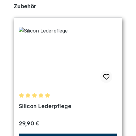
Produktgalerie überspringen
Zubehör
Durchschnittliche Bewertung von 5 von 5 Sternen
Silicon Lederpflege
Regulärer Preis:
29,90 €