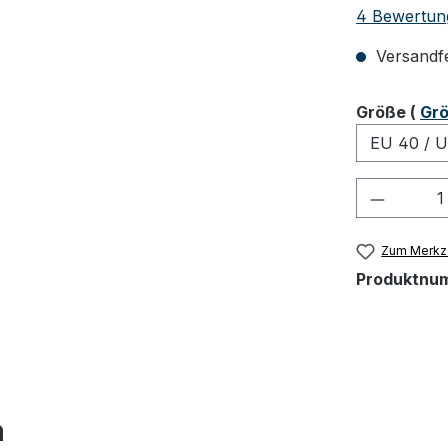
Durchschnit
4 Bewertun
Versandfer
ausw
Größe
(
Grö
Produkt
Zum Merkze
Produktnu
h