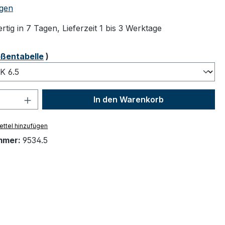
tliche Bewertung von 5 von 5 Sternen
gen
tig in 7 Tagen, Lieferzeit 1 bis 3 Werktage
ählen
ßentabelle
)
 Anzahl: Gib den gewünschten Wert ein 
In den Warenkorb
ttel hinzufügen
mmer:
9534.5