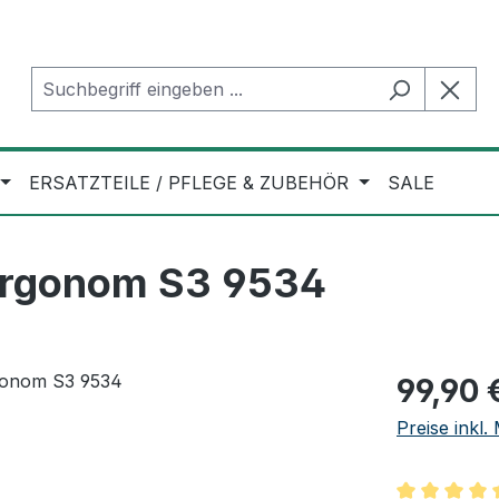
ERSATZTEILE / PFLEGE & ZUBEHÖR
SALE
Ergonom S3 9534
Regulärer Pr
99,90 
Preise inkl