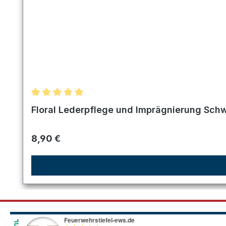
Durchschnittliche Bewertung von 5 von 5 Sternen
Floral Lederpflege und Imprägnierung Sch
Regulärer Preis:
8,90 €