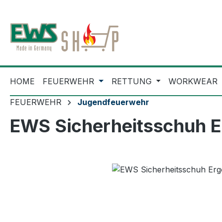
m Hauptinhalt springen
Zur Suche springen
Zur Hauptnavigation springen
HOME
FEUERWEHR
RETTUNG
WORKWEAR
FEUERWEHR
Jugendfeuerwehr
EWS Sicherheitsschuh 
Bildergalerie überspringen