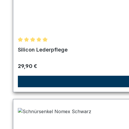
Durchschnittliche Bewertung von 5 von 5 Sternen
Silicon Lederpflege
Regulärer Preis:
29,90 €