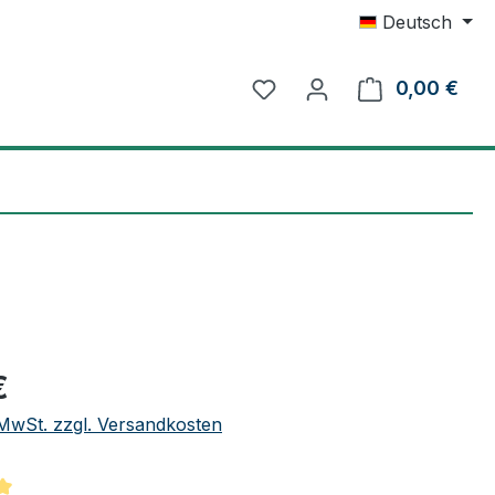
Deutsch
0,00 €
Ware
eis:
€
. MwSt. zzgl. Versandkosten