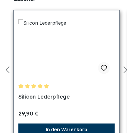
Durchschnittliche Bewertung von 5 von 5 Sternen
Silicon Lederpflege
Regulärer Preis:
29,90 €
In den Warenkorb