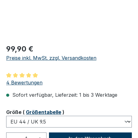
Regulärer Preis:
99,90 €
Preise inkl. MwSt. zzgl. Versandkosten
Durchschnittliche Bewertung von 5 von 5 Sternen
4 Bewertungen
Sofort verfügbar, Lieferzeit: 1 bis 3 Werktage
auswählen
Größe
(
Größentabelle
)
Produkt Anzahl: Gib den gewünschten We