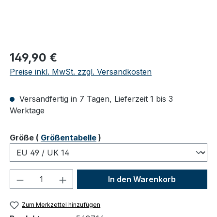
Regulärer Preis:
149,90 €
Preise inkl. MwSt. zzgl. Versandkosten
Versandfertig in 7 Tagen, Lieferzeit 1 bis 3
Werktage
auswählen
Größe
(
Größentabelle
)
Produkt Anzahl: Gib den gewünschten We
In den Warenkorb
Zum Merkzettel hinzufügen