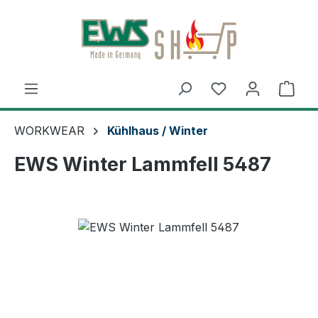
Zum Hauptinhalt springen
Ware
WORKWEAR
Kühlhaus / Winter
EWS Winter Lammfell 5487
Bildergalerie überspringen