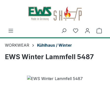
Zum Hauptinhalt springen
Ware
WORKWEAR
Kühlhaus / Winter
EWS Winter Lammfell 5487
Bildergalerie überspringen