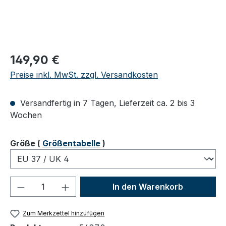
Regulärer Preis:
149,90 €
Preise inkl. MwSt. zzgl. Versandkosten
Versandfertig in 7 Tagen, Lieferzeit ca. 2 bis 3
Wochen
auswählen
Größe
(
Größentabelle
)
Produkt Anzahl: Gib den gewünschten We
In den Warenkorb
Zum Merkzettel hinzufügen