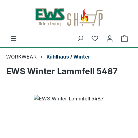
Zum Hauptinhalt springen
Ware
WORKWEAR
Kühlhaus / Winter
EWS Winter Lammfell 5487
Bildergalerie überspringen