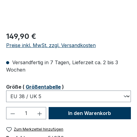
Regulärer Preis:
149,90 €
Preise inkl. MwSt. zzgl. Versandkosten
Versandfertig in 7 Tagen, Lieferzeit ca. 2 bis 3
Wochen
auswählen
Größe
(
Größentabelle
)
Produkt Anzahl: Gib den gewünschten We
In den Warenkorb
Zum Merkzettel hinzufügen