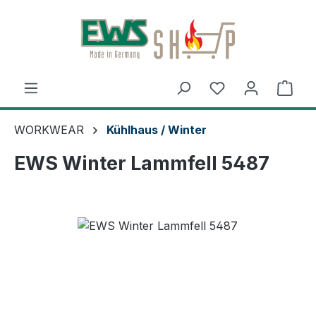
Zum Hauptinhalt springen
Ware
WORKWEAR
Kühlhaus / Winter
EWS Winter Lammfell 5487
Bildergalerie überspringen