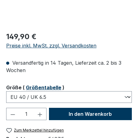
Regulärer Preis:
149,90 €
Preise inkl. MwSt. zzgl. Versandkosten
Versandfertig in 14 Tagen, Lieferzeit ca. 2 bis 3
Wochen
auswählen
Größe
(
Größentabelle
)
Produkt Anzahl: Gib den gewünschten We
In den Warenkorb
Zum Merkzettel hinzufügen