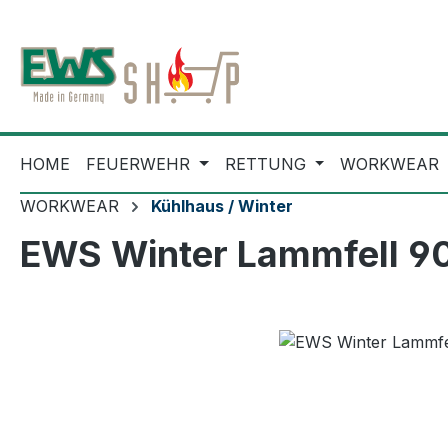
m Hauptinhalt springen
Zur Suche springen
Zur Hauptnavigation springen
HOME
FEUERWEHR
RETTUNG
WORKWEAR
WORKWEAR
Kühlhaus / Winter
EWS Winter Lammfell 9
Bildergalerie überspringen