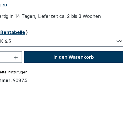
tliche Bewertung von 5 von 5 Sternen
gen
tig in 14 Tagen, Lieferzeit ca. 2 bis 3 Wochen
ählen
ßentabelle
)
 Anzahl: Gib den gewünschten Wert ein 
In den Warenkorb
ttel hinzufügen
mmer:
9087.5