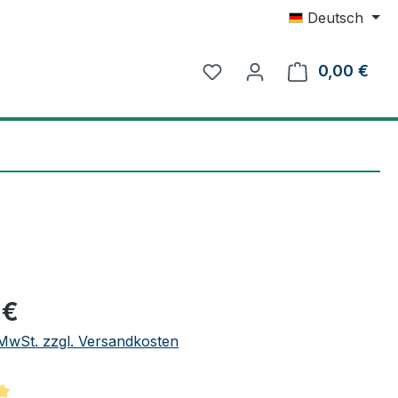
Deutsch
0,00 €
Ware
eis:
 €
. MwSt. zzgl. Versandkosten