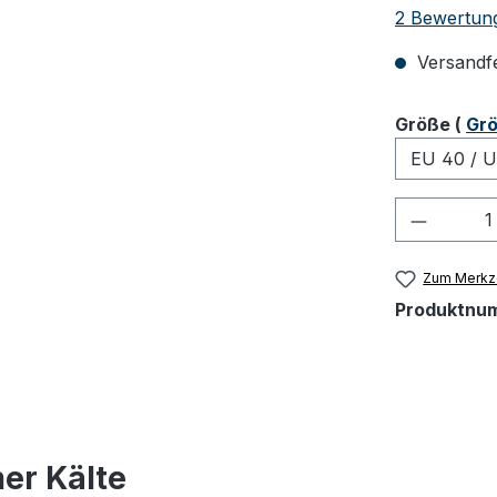
Durchschnit
2 Bewertun
Versandfer
ausw
Größe
(
Grö
Produkt
Zum Merkze
Produktnu
er Kälte