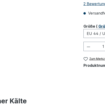
Durchschnit
2 Bewertun
Versandfer
ausw
Größe
(
Grö
Produkt
Zum Merkze
Produktnu
er Kälte