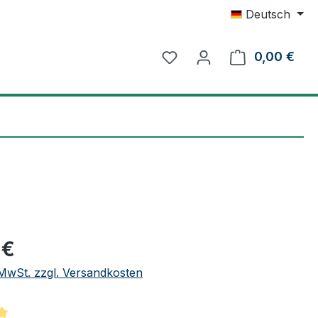
Deutsch
0,00 €
Ware
eis:
 €
. MwSt. zzgl. Versandkosten