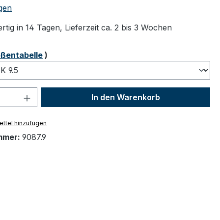
tliche Bewertung von 5 von 5 Sternen
gen
tig in 14 Tagen, Lieferzeit ca. 2 bis 3 Wochen
ählen
ßentabelle
)
 Anzahl: Gib den gewünschten Wert ein 
In den Warenkorb
ttel hinzufügen
mmer:
9087.9