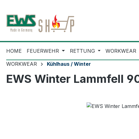
m Hauptinhalt springen
Zur Suche springen
Zur Hauptnavigation springen
HOME
FEUERWEHR
RETTUNG
WORKWEAR
WORKWEAR
Kühlhaus / Winter
EWS Winter Lammfell 9
Bildergalerie überspringen