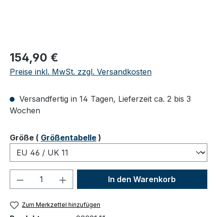
Regulärer Preis:
154,90 €
Preise inkl. MwSt. zzgl. Versandkosten
Versandfertig in 14 Tagen, Lieferzeit ca. 2 bis 3
Wochen
auswählen
Größe
(
Größentabelle
)
Produkt Anzahl: Gib den gewünschten We
In den Warenkorb
Zum Merkzettel hinzufügen