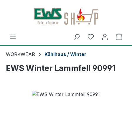
Zum Hauptinhalt springen
Ware
WORKWEAR
Kühlhaus / Winter
EWS Winter Lammfell 90991
Bildergalerie überspringen