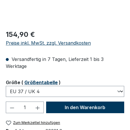
Regulärer Preis:
154,90 €
Preise inkl. MwSt. zzgl. Versandkosten
Versandfertig in 7 Tagen, Lieferzeit 1 bis 3
Werktage
auswählen
Größe
(
Größentabelle
)
Produkt Anzahl: Gib den gewünschten We
In den Warenkorb
Zum Merkzettel hinzufügen