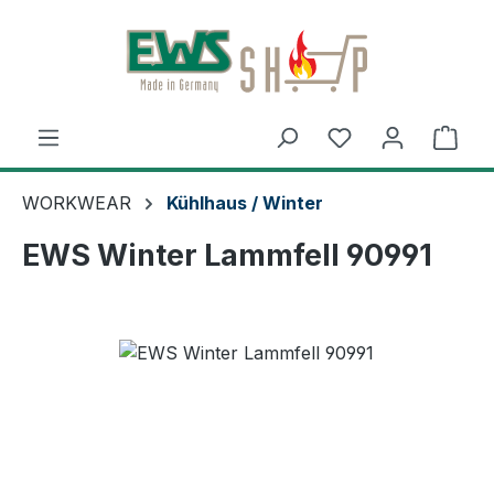
Zum Hauptinhalt springen
Du hast 0 Produ
Ware
WORKWEAR
Kühlhaus / Winter
EWS Winter Lammfell 90991
Bildergalerie überspringen